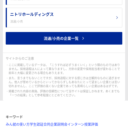
ニトリホールディングス
流通/小売
流通/小売の企業一覧
サイトからのご注意
ここに掲載しているデータは、「こうすれば必ずうまくいく」という類のものではあり
ません。採用過程は人によって異なりますし、方針の変更や採用担当者が変わることで
前年と大幅に変更される場合もありえます。
また、言うまでもないことですが、採用過程に対する感じ方は主観的なものに過ぎませ
ん。他人が誉めているからといってかならずしもあなたにとって望ましい企業とは言い
切れませんし、ここで評価の高くない企業であっても素晴らしい企業はあるはずです。
掲載された内容の真偽、評価の信頼性について当サイトは保証しかねます。あくまでも
「一つの結果」として参考程度にとどめてください。
キーワード
みん就の使い方
学生認証
合同企業説明会
インターン
授業評価