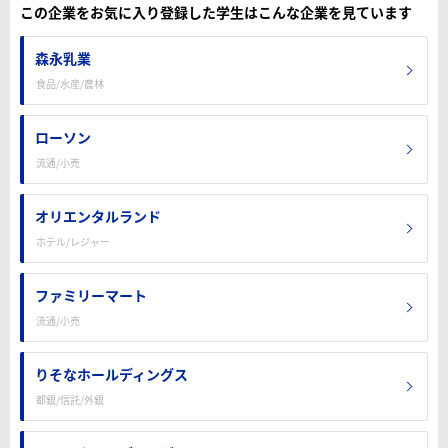
この企業をお気に入り登録した学生はこんな企業を見ています
森永乳業
食品/水産/農林
ローソン
流通/小売
オリエンタルランド
ホテル/レジャー
ファミリーマート
流通/小売
りそなホールディングス
都銀/信託/外銀