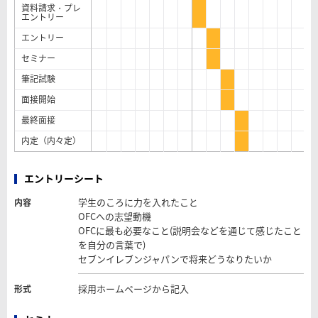
資料請求・プレ
エントリー
エントリー
セミナー
筆記試験
面接開始
最終面接
内定（内々定）
エントリーシート
学生のころに力を入れたこと
内容
OFCへの志望動機
OFCに最も必要なこと(説明会などを通じて感じたこと
を自分の言葉で)
セブンイレブンジャパンで将来どうなりたいか
採用ホームページから記入
形式