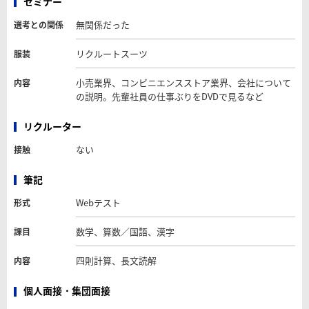
セミナー
無関係だった
選考との関係
リクルートスーツ
服装
小売業界、コンビニエンスストア業界、会社について
内容
の説明。先輩社員の仕事ぶりをDVDで見るなど
リクルーター
ない
接触
筆記
Webテスト
形式
数学、算数／国語、漢字
課目
四則計算、長文読解
内容
個人面接・集団面接