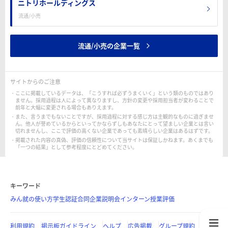
ニトリホールディングス
流通/小売
流通/小売の企業一覧
サイトからのご注意
ここに掲載しているデータは、「こうすれば必ずうまくいく」という類のものではあり
ません。採用過程は人によって異なりますし、方針の変更や採用担当者が変わることで
前年と大幅に変更される場合もありえます。
また、言うまでもないことですが、採用過程に対する感じ方は主観的なものに過ぎませ
ん。他人が誉めているからといってかならずしもあなたにとって望ましい企業とは言い
切れませんし、ここで評価の高くない企業であっても素晴らしい企業はあるはずです。
掲載された内容の真偽、評価の信頼性について当サイトは保証しかねます。あくまでも
「一つの結果」として参考程度にとどめてください。
キーワード
みん就の使い方
学生認証
合同企業説明会
インターン
授業評価
利用規約
掲示板ガイドライン
ヘルプ
広告掲載
グループ規約