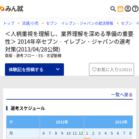
トップ
流通/小売
セブン‐イレブン・ジャパンの就活情報
セブン‐
＜人柄重視を理解し、業界理解を深める準備の重要
性＞ 2014年卒セブン‐イレブン・ジャパンの選考
対策(2013/04/28公開)
面接・選考フロー・ES・志望動機
お気に入り
(
11621
)
体験記を投稿する
一覧へ戻る
選考スケジュール
年
2012年
2013年
月
6
7
8
9
10
11
12
1
2
3
4
5
6
7
8
9