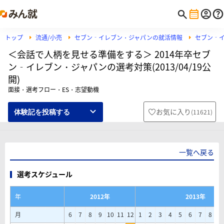
トップ
流通/小売
セブン‐イレブン・ジャパンの就活情報
セブン‐
＜会話で人柄を見せる準備をする＞ 2014年卒セブ
ン‐イレブン・ジャパンの選考対策(2013/04/19公
開)
面接・選考フロー・ES・志望動機
お気に入り
(
11621
)
体験記を投稿する
一覧へ戻る
選考スケジュール
年
2012年
2013年
月
6
7
8
9
10
11
12
1
2
3
4
5
6
7
8
9