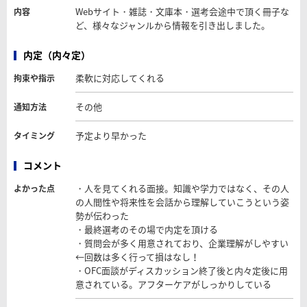
Webサイト・雑誌・文庫本・選考会途中で頂く冊子な
内容
ど、様々なジャンルから情報を引き出しました。
内定（内々定）
柔軟に対応してくれる
拘束や指示
その他
通知方法
予定より早かった
タイミング
コメント
・人を見てくれる面接。知識や学力ではなく、その人
よかった点
の人間性や将来性を会話から理解していこうという姿
勢が伝わった
・最終選考のその場で内定を頂ける
・質問会が多く用意されており、企業理解がしやすい
←回数は多く行って損はなし！
・OFC面談がディスカッション終了後と内々定後に用
意されている。アフターケアがしっかりしている