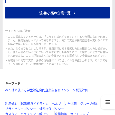
流通/小売の企業一覧
サイトからのご注意
ここに掲載しているデータは、「こうすれば必ずうまくいく」という類のものではあり
ません。採用過程は人によって異なりますし、方針の変更や採用担当者が変わることで
前年と大幅に変更される場合もありえます。
また、言うまでもないことですが、採用過程に対する感じ方は主観的なものに過ぎませ
ん。他人が誉めているからといってかならずしもあなたにとって望ましい企業とは言い
切れませんし、ここで評価の高くない企業であっても素晴らしい企業はあるはずです。
掲載された内容の真偽、評価の信頼性について当サイトは保証しかねます。あくまでも
「一つの結果」として参考程度にとどめてください。
キーワード
みん就の使い方
学生認証
合同企業説明会
インターン
授業評価
利用規約
掲示板ガイドライン
ヘルプ
広告掲載
グループ規約
プライバシーポリシー
外部送信ポリシー
カスタマーハラスメントポリシー
企業情報
サイトマップ