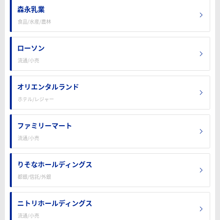
森永乳業
食品/水産/農林
ローソン
流通/小売
オリエンタルランド
ホテル/レジャー
ファミリーマート
流通/小売
りそなホールディングス
都銀/信託/外銀
ニトリホールディングス
流通/小売