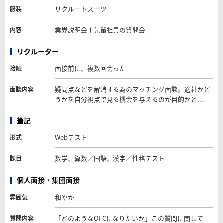
リクルートスーツ
服装
業界説明会＋先輩社員の質問会
内容
リクルーター
面接前に、複数回会った
接触
疑問点などを解消する為のマッチング面談。適社かど
面談内容
うかを自分視点で見る機会を与えるのが目的かと...
筆記
Webテスト
形式
数学、算数／国語、漢字／性格テスト
課目
個人面接・集団面接
和やか
雰囲気
「どのようなOFCになりたいか」この質問に関して
質問内容