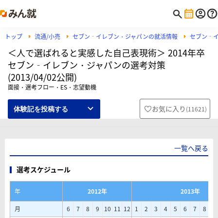
トップ
流通/小売
セブン‐イレブン・ジャパンの就活情報
セブン‐
＜人で選ばれると実感した自己表現術＞ 2014年卒
セブン‐イレブン・ジャパンの選考対策
(2013/04/02公開)
面接・選考フロー・ES・志望動機
お気に入り
(
11621
)
体験記を投稿する
一覧へ戻る
選考スケジュール
年
2012年
2013年
月
6
7
8
9
10
11
12
1
2
3
4
5
6
7
8
9