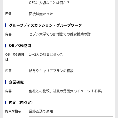
OFCに大切なことは何か？
面接は無かった
回数
グループディスカッション・グループワーク
セブン大学での部活動での融資援助の話
内容
OB／OG訪問
1〜2人の社員と会った
OB／OG訪問
は
給与やキャリアプランの相談
内容
企業研究
他社との比較、社員の雰囲気のイメージする事。
内容
内定（内々定）
最終面談で通知
拘束や指示