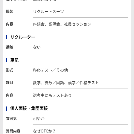
リクルートスーツ
服装
座談会、説明会、社員セッション
内容
リクルーター
ない
接触
筆記
Webテスト／その他
形式
数学、算数／国語、漢字／性格テスト
課目
選考中にもテストあり
内容
個人面接・集団面接
和やか
雰囲気
なぜOFCか？
質問内容