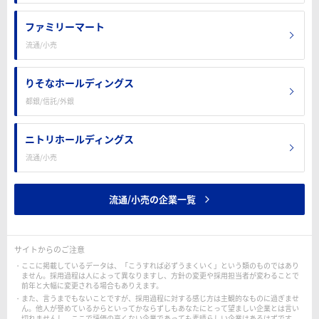
ファミリーマート
流通/小売
りそなホールディングス
都銀/信託/外銀
ニトリホールディングス
流通/小売
流通/小売の企業一覧
サイトからのご注意
ここに掲載しているデータは、「こうすれば必ずうまくいく」という類のものではあり
ません。採用過程は人によって異なりますし、方針の変更や採用担当者が変わることで
前年と大幅に変更される場合もありえます。
また、言うまでもないことですが、採用過程に対する感じ方は主観的なものに過ぎませ
ん。他人が誉めているからといってかならずしもあなたにとって望ましい企業とは言い
切れませんし、ここで評価の高くない企業であっても素晴らしい企業はあるはずです。