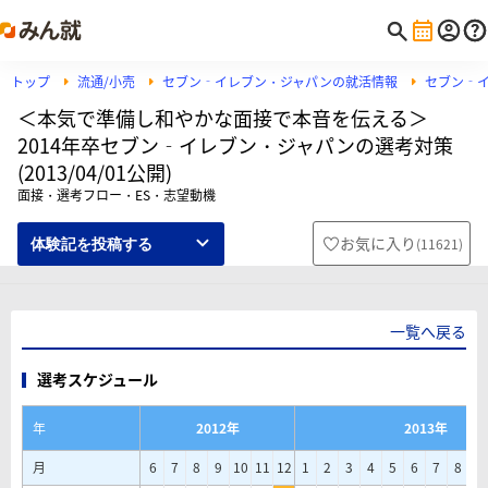
トップ
流通/小売
セブン‐イレブン・ジャパンの就活情報
セブン‐
＜本気で準備し和やかな面接で本音を伝える＞
2014年卒セブン‐イレブン・ジャパンの選考対策
(2013/04/01公開)
面接・選考フロー・ES・志望動機
お気に入り
(
11621
)
体験記を投稿する
一覧へ戻る
選考スケジュール
年
2012年
2013年
月
6
7
8
9
10
11
12
1
2
3
4
5
6
7
8
9