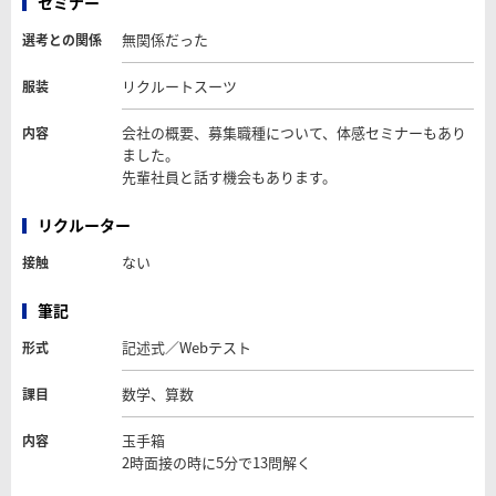
セミナー
無関係だった
選考との関係
リクルートスーツ
服装
会社の概要、募集職種について、体感セミナーもあり
内容
ました。
先輩社員と話す機会もあります。
リクルーター
ない
接触
筆記
記述式／Webテスト
形式
数学、算数
課目
玉手箱
内容
2時面接の時に5分で13問解く