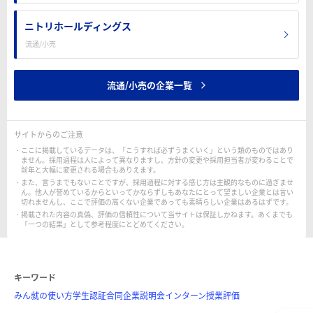
ニトリホールディングス
流通/小売
流通/小売の企業一覧
サイトからのご注意
ここに掲載しているデータは、「こうすれば必ずうまくいく」という類のものではあり
ません。採用過程は人によって異なりますし、方針の変更や採用担当者が変わることで
前年と大幅に変更される場合もありえます。
また、言うまでもないことですが、採用過程に対する感じ方は主観的なものに過ぎませ
ん。他人が誉めているからといってかならずしもあなたにとって望ましい企業とは言い
切れませんし、ここで評価の高くない企業であっても素晴らしい企業はあるはずです。
掲載された内容の真偽、評価の信頼性について当サイトは保証しかねます。あくまでも
「一つの結果」として参考程度にとどめてください。
キーワード
みん就の使い方
学生認証
合同企業説明会
インターン
授業評価