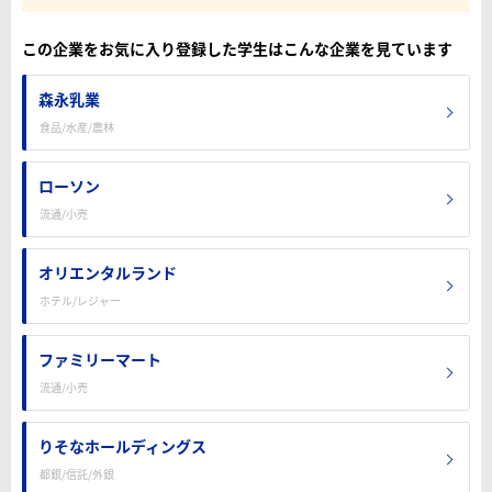
この企業をお気に入り登録した学生はこんな企業を見ています
森永乳業
食品/水産/農林
ローソン
流通/小売
オリエンタルランド
ホテル/レジャー
ファミリーマート
流通/小売
りそなホールディングス
都銀/信託/外銀