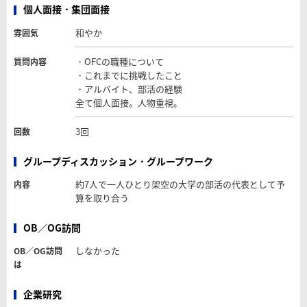
個人面接・集団面接
和やか
雰囲気
・OFCの職種について
質問内容
・これまでに挑戦したこと
・アルバイト、部活の経験
全て個人面接。人物重視。
3回
回数
グループディスカッション・グループワーク
約7人で一人ひとり架空の大学の部活の代表として予
内容
算を取り合う
OB／OG訪問
しなかった
OB／OG訪問
は
企業研究