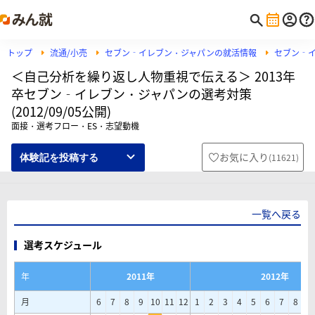
トップ
流通/小売
セブン‐イレブン・ジャパンの就活情報
セブン‐
＜自己分析を繰り返し人物重視で伝える＞ 2013年
卒セブン‐イレブン・ジャパンの選考対策
(2012/09/05公開)
面接・選考フロー・ES・志望動機
お気に入り
(
11621
)
体験記を投稿する
一覧へ戻る
選考スケジュール
年
2011年
2012年
月
6
7
8
9
10
11
12
1
2
3
4
5
6
7
8
9