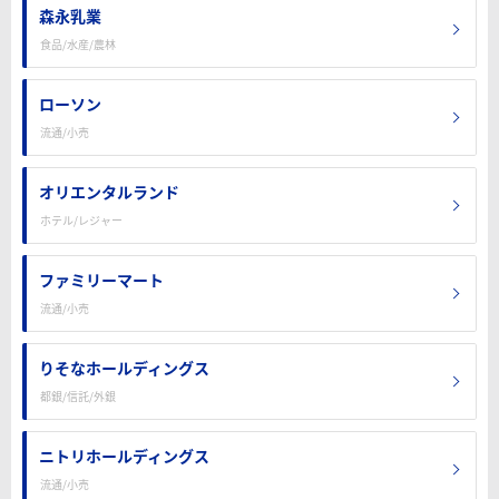
森永乳業
食品/水産/農林
ローソン
流通/小売
オリエンタルランド
ホテル/レジャー
ファミリーマート
流通/小売
りそなホールディングス
都銀/信託/外銀
ニトリホールディングス
流通/小売