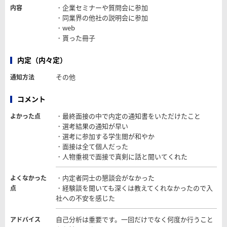
・企業セミナーや質問会に参加
内容
・同業界の他社の説明会に参加
・web
・貰った冊子
内定（内々定）
その他
通知方法
コメント
・最終面接の中で内定の通知書をいただけたこと
よかった点
・選考結果の通知が早い
・選考に参加する学生間が和やか
・面接は全て個人だった
・人物重視で面接で真剣に話と聞いてくれた
・内定者同士の懇談会がなかった
よくなかった
・経験談を聞いても深くは教えてくれなかったので入
点
社への不安を感じた
自己分析は重要です。一回だけでなく何度か行うこと
アドバイス