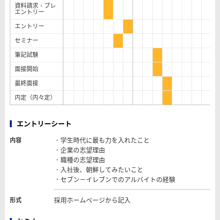
資料請求・プレ
エントリー
エントリー
セミナー
筆記試験
面接開始
最終面接
内定（内々定）
エントリーシート
・学生時代に最も力を入れたこと
内容
・企業の志望理由
・職種の志望理由
・入社後、朝鮮してみたいこと
・セブン－イレブンでのアルバイトの経験
採用ホームページから記入
形式