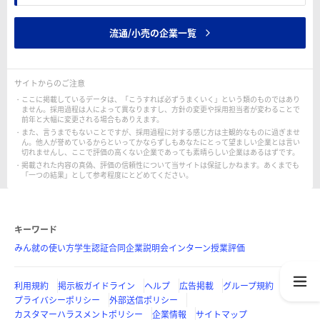
流通/小売の企業一覧
サイトからのご注意
ここに掲載しているデータは、「こうすれば必ずうまくいく」という類のものではあり
ません。採用過程は人によって異なりますし、方針の変更や採用担当者が変わることで
前年と大幅に変更される場合もありえます。
また、言うまでもないことですが、採用過程に対する感じ方は主観的なものに過ぎませ
ん。他人が誉めているからといってかならずしもあなたにとって望ましい企業とは言い
切れませんし、ここで評価の高くない企業であっても素晴らしい企業はあるはずです。
掲載された内容の真偽、評価の信頼性について当サイトは保証しかねます。あくまでも
「一つの結果」として参考程度にとどめてください。
キーワード
みん就の使い方
学生認証
合同企業説明会
インターン
授業評価
利用規約
掲示板ガイドライン
ヘルプ
広告掲載
グループ規約
プライバシーポリシー
外部送信ポリシー
カスタマーハラスメントポリシー
企業情報
サイトマップ