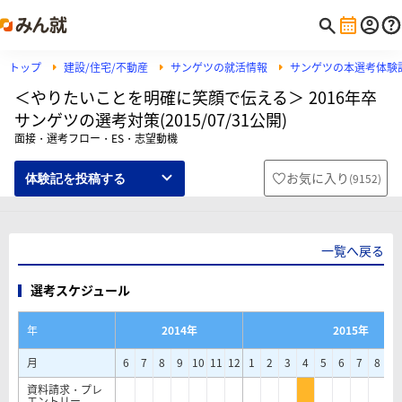
トップ
建設/住宅/不動産
サンゲツの就活情報
サンゲツの本選考体験
＜やりたいことを明確に笑顔で伝える＞ 2016年卒
サンゲツの選考対策(2015/07/31公開)
面接・選考フロー・ES・志望動機
お気に入り
(
9152
)
体験記を投稿する
一覧へ戻る
選考スケジュール
年
2014年
2015年
月
6
7
8
9
10
11
12
1
2
3
4
5
6
7
8
9
資料請求・プレ
エントリー