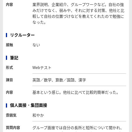
業界説明、企業紹介、グループワークなど。自社の強
内容
みだけでなく、弱みや、それに対する対策、他社と比
較して自社の位置づけなどを教えてくれたので勉強に
なった。
リクルーター
ない
接触
筆記
Webテスト
形式
英語／数学、算数／国語、漢字
課目
基本という感じ。他社に比べて比較的簡単だった。
内容
個人面接・集団面接
和やか
雰囲気
グループ面接では自分の長所と短所について聞かれ、
質問内容