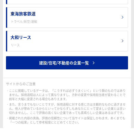
東海旅客鉄道
トラベル/航空/運輸
大和リース
リース
建設/住宅/不動産の企業一覧
サイトからのご注意
ここに掲載しているデータは、「こうすれば必ずうまくいく」という類のものではあり
ません。採用過程は人によって異なりますし、方針の変更や採用担当者が変わることで
前年と大幅に変更される場合もありえます。
また、言うまでもないことですが、採用過程に対する感じ方は主観的なものに過ぎませ
ん。他人が誉めているからといってかならずしもあなたにとって望ましい企業とは言い
切れませんし、ここで評価の高くない企業であっても素晴らしい企業はあるはずです。
掲載された内容の真偽、評価の信頼性について当サイトは保証しかねます。あくまでも
「一つの結果」として参考程度にとどめてください。