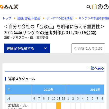
トップ
建設/住宅/不動産
サンゲツの就活情報
サンゲツの本選考体験
＜自分と会社の「合致点」を明確に伝える重要性＞
2012年卒サンゲツの選考対策(2011/05/16公開)
面接・選考フロー・ES・志望動機
お気に入り
(
9152
)
体験記を投稿する
一覧へ戻る
選考スケジュール
年
2010年
2011年
月
6
7
8
9
10
11
12
1
2
3
4
5
6
7
8
9
資料請求・プレ
エントリー