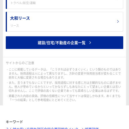
トラベル/航空/運輸
大和リース
リース
建設/住宅/不動産の企業一覧
サイトからのご注意
ここに掲載しているデータは、「こうすれば必ずうまくいく」という類のものではあり
ません。採用過程は人によって異なりますし、方針の変更や採用担当者が変わることで
前年と大幅に変更される場合もありえます。
また、言うまでもないことですが、採用過程に対する感じ方は主観的なものに過ぎませ
ん。他人が誉めているからといってかならずしもあなたにとって望ましい企業とは言い
切れませんし、ここで評価の高くない企業であっても素晴らしい企業はあるはずです。
掲載された内容の真偽、評価の信頼性について当サイトは保証しかねます。あくまでも
「一つの結果」として参考程度にとどめてください。
キーワード