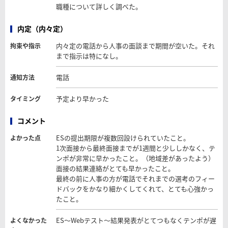
職種について詳しく調べた。
内定（内々定）
内々定の電話から人事の面談まで期間が空いた。それ
拘束や指示
まで指示は特になし。
電話
通知方法
予定より早かった
タイミング
コメント
ESの提出期限が複数回設けられていたこと。
よかった点
1次面接から最終面接までが1週間と少ししかなく、テ
ンポが非常に早かったこと。（地域差があったよう）
面接の結果連絡がとても早かったこと。
最終の前に人事の方が電話でそれまでの選考のフィー
ドバックをかなり細かくしてくれて、とても心強かっ
たこと。
ES～Webテスト～結果発表がとてつもなくテンポが遅
よくなかった