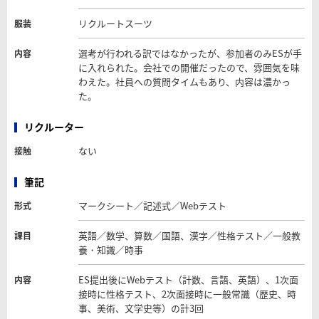
リクルートスーツ
服装
選考が行われる訳ではなかったが、参加者のみESが手
内容
に入れられた。会社での開催だったので、雰囲気を味
わえた。社員への質問タイムもあり、内容は濃かっ
た。
リクルーター
ない
接触
筆記
マークシート／記述式／Webテスト
形式
英語／数学、算数／国語、漢字／性格テスト／一般教
課目
養・知識／時事
ES提出後にWebテスト（計数、言語、英語）、1次面
内容
接時に性格テスト、2次面接時に一般常識（歴史、時
事、美術、文学史等）の計3回