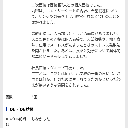
二次面接は面接官2人との個人面接でした。
内容は、エントリーシートの内容、希望職種につい
て、サンゲツの売り上げ、経常利益など会社のことを
聞かれました。
最終面接は、人事部長と社長との面接がありました。
人事部長との面接は個人面接で、志望動機や、働く意
味、仕事でストレスがたまったときのストレス発散法
を聞かれました。あとは、長所と短所について具体的
なエピソードを交えて話しました。
社長面接はグループ面接でした。
宇宙とは、自然とは何か、小学校の一番の思い出、時
間とは何か、何のために生まれてきたのかといった答
えが無いような質問をされました。
4回
回数
OB／OG訪問
しなかった
OB／OG訪問
は