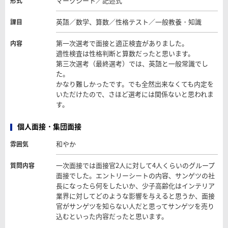
マークシート／記述式
形式
英語／数学、算数／性格テスト／一般教養・知識
課目
第一次選考で面接と適正検査がありました。
内容
適性検査は性格判断と算数だったと思います。
第三次選考（最終選考）では、英語と一般常識でし
た。
かなり難しかったです。でも全然出来なくても内定を
いただけたので、さほど選考には関係ないと思われま
す。
個人面接・集団面接
和やか
雰囲気
一次面接では面接官2人に対して4人くらいのグループ
質問内容
面接でした。エントリーシートの内容、サンゲツの社
長になったら何をしたいか、少子高齢化はインテリア
業界に対してどのような影響を与えると思うか、面接
官がサンゲツを知らない人だと思ってサンゲツを売り
込むといった内容だったと思います。