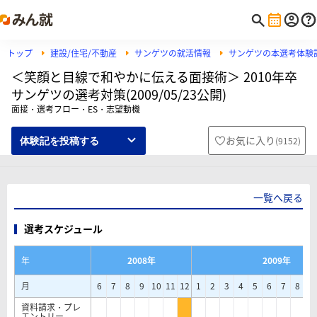
トップ
建設/住宅/不動産
サンゲツの就活情報
サンゲツの本選考体験
＜笑顔と目線で和やかに伝える面接術＞ 2010年卒
サンゲツの選考対策(2009/05/23公開)
面接・選考フロー・ES・志望動機
お気に入り
(
9152
)
体験記を投稿する
一覧へ戻る
選考スケジュール
年
2008年
2009年
月
6
7
8
9
10
11
12
1
2
3
4
5
6
7
8
9
資料請求・プレ
エントリー