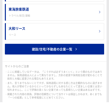
東海旅客鉄道
トラベル/航空/運輸
大和リース
リース
建設/住宅/不動産の企業一覧
サイトからのご注意
ここに掲載しているデータは、「こうすれば必ずうまくいく」という類のものではあり
ません。採用過程は人によって異なりますし、方針の変更や採用担当者が変わることで
前年と大幅に変更される場合もありえます。
また、言うまでもないことですが、採用過程に対する感じ方は主観的なものに過ぎませ
ん。他人が誉めているからといってかならずしもあなたにとって望ましい企業とは言い
切れませんし、ここで評価の高くない企業であっても素晴らしい企業はあるはずです。
掲載された内容の真偽、評価の信頼性について当サイトは保証しかねます。あくまでも
「一つの結果」として参考程度にとどめてください。