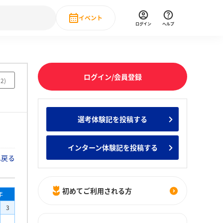
イベント
ログイン
ヘルプ
Event
の新卒就職人気企業ランキング
みんなのインターン人気企業ランキン
直近のイベント一覧
ログイン/会員登録
52
)
もっと見る
 IT・DX現場社員インタビュー
選考体験記を投稿する
の新卒就職人気企業ランキング
みんなのインターン人気企業ランキン
インターン体験記を投稿する
へ戻る
初めてご利用される方
年
3