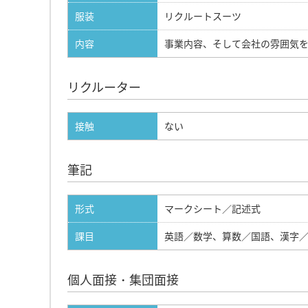
服装
リクルートスーツ
内容
事業内容、そして会社の雰囲気
リクルーター
接触
ない
筆記
形式
マークシート／記述式
課目
英語／数学、算数／国語、漢字
個人面接・集団面接