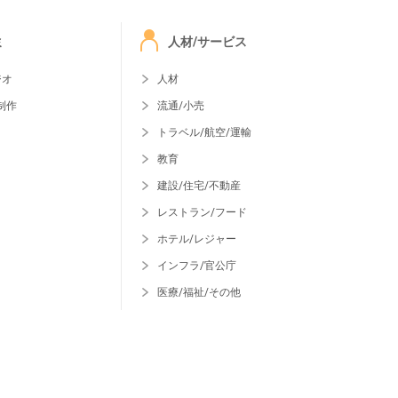
ミ
人材/サービス
ジオ
人材
制作
流通/小売
トラベル/航空/運輸
教育
建設/住宅/不動産
レストラン/フード
ホテル/レジャー
インフラ/官公庁
医療/福祉/その他