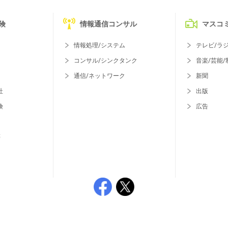
険
情報通信コンサル
マスコ
情報処理/システム
テレビ/ラ
コンサル/シンクタンク
音楽/芸能/
通信/ネットワーク
新聞
社
出版
険
広告
等