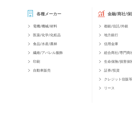
各種メーカー
金融/商社/保
電機/機械/材料
都銀/信託/外銀
医薬/化学/化粧品
地方銀行
食品/水産/農林
信用金庫
繊維/アパレル服飾
総合商社/専門商
印刷
生命保険/損害保
自動車販売
証券/投資
クレジット信販
リース