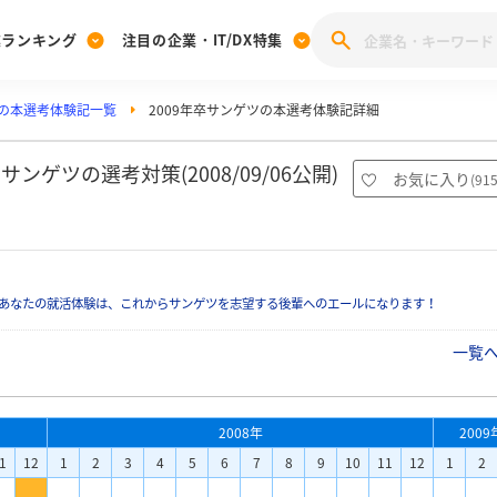
業ランキング
注目の企業・IT/DX特集
の本選考体験記一覧
2009年卒サンゲツの本選考体験記詳細
注目の企業特集
みんなのIT業界新卒就職人気企業ランキング
みんな
[27卒] 本選考体験記投稿キャンペーン
28卒 注目企業特集
27卒 注目企業特集
みんなのDX企業就職ブランド調査
ゲツの選考対策(2008/09/06公開)
お気に入り
(
91
注目のIT・DX企業特集
28卒 IT・DX企業特集
27卒 IT・DX企業特集
28卒
みんなのIT業界新卒就職人気企業ランキング
みんな
あなたの就活体験は、これからサンゲツを志望する後輩へのエールになります！
企業研究
一覧
2008年
2009
1
12
1
2
3
4
5
6
7
8
9
10
11
12
1
2