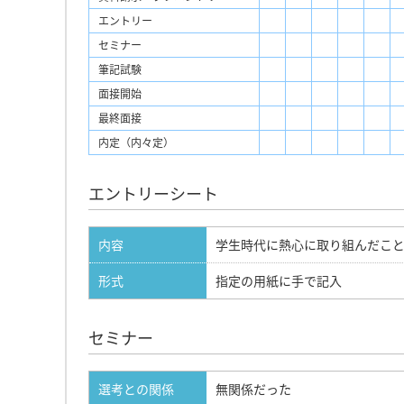
エントリー
セミナー
筆記試験
面接開始
最終面接
内定（内々定）
エントリーシート
内容
学生時代に熱心に取り組んだこ
形式
指定の用紙に手で記入
セミナー
選考との関係
無関係だった