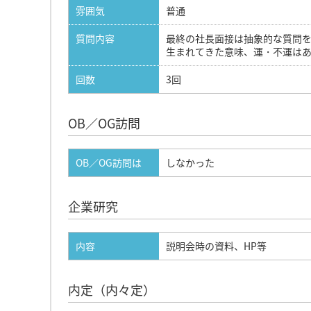
雰囲気
普通
質問内容
最終の社長面接は抽象的な質問
生まれてきた意味、運・不運は
回数
3回
OB／OG訪問
OB／OG訪問は
しなかった
企業研究
内容
説明会時の資料、HP等
内定（内々定）