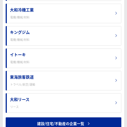
大和冷機工業
電機/機械/材料
キングジム
電機/機械/材料
イトーキ
電機/機械/材料
東海旅客鉄道
トラベル/航空/運輸
大和リース
リース
建設/住宅/不動産の企業一覧