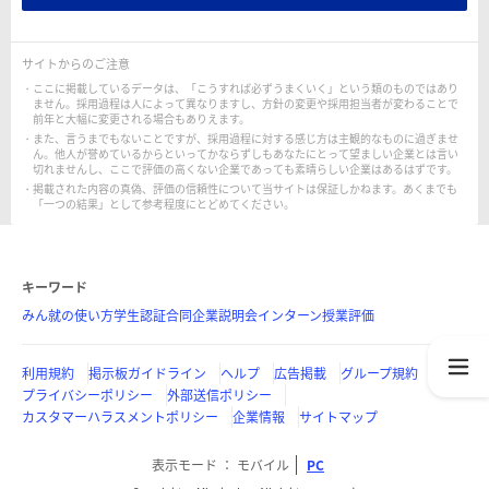
サイトからのご注意
ここに掲載しているデータは、「こうすれば必ずうまくいく」という類のものではあり
ません。採用過程は人によって異なりますし、方針の変更や採用担当者が変わることで
前年と大幅に変更される場合もありえます。
また、言うまでもないことですが、採用過程に対する感じ方は主観的なものに過ぎませ
ん。他人が誉めているからといってかならずしもあなたにとって望ましい企業とは言い
切れませんし、ここで評価の高くない企業であっても素晴らしい企業はあるはずです。
掲載された内容の真偽、評価の信頼性について当サイトは保証しかねます。あくまでも
「一つの結果」として参考程度にとどめてください。
キーワード
みん就の使い方
学生認証
合同企業説明会
インターン
授業評価
利用規約
掲示板ガイドライン
ヘルプ
広告掲載
グループ規約
プライバシーポリシー
外部送信ポリシー
カスタマーハラスメントポリシー
企業情報
サイトマップ
表示モード
モバイル
PC