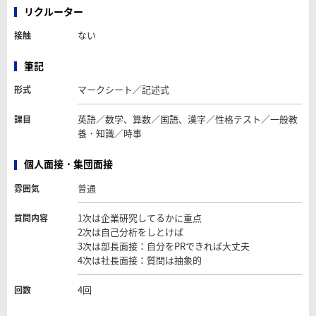
リクルーター
ない
接触
筆記
マークシート／記述式
形式
英語／数学、算数／国語、漢字／性格テスト／一般教
課目
養・知識／時事
個人面接・集団面接
普通
雰囲気
1次は企業研究してるかに重点
質問内容
2次は自己分析をしとけば
3次は部長面接：自分をPRできれば大丈夫
4次は社長面接：質問は抽象的
4回
回数