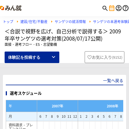
トップ
建設/住宅/不動産
サンゲツの就活情報
サンゲツの本選考体験
＜合説で視野を広げ、自己分析で説得する＞ 2009
年卒サンゲツの選考対策(2008/07/17公開)
面接・選考フロー・ES・志望動機
お気に入り
(
9152
)
体験記を投稿する
一覧へ戻る
選考スケジュール
年
2007年
2008年
月
6
7
8
9
10
11
12
1
2
3
4
5
6
7
8
9
資料請求・プレ
エントリー