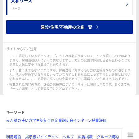
大和リース
リース
建設/住宅/不動産の企業一覧
サイトからのご注意
ここに掲載しているデータは、「こうすれば必ずうまくいく」という類のものではあり
ません。採用過程は人によって異なりますし、方針の変更や採用担当者が変わることで
前年と大幅に変更される場合もありえます。
また、言うまでもないことですが、採用過程に対する感じ方は主観的なものに過ぎませ
ん。他人が誉めているからといってかならずしもあなたにとって望ましい企業とは言い
切れませんし、ここで評価の高くない企業であっても素晴らしい企業はあるはずです。
掲載された内容の真偽、評価の信頼性について当サイトは保証しかねます。あくまでも
「一つの結果」として参考程度にとどめてください。
キーワード
みん就の使い方
学生認証
合同企業説明会
インターン
授業評価
利用規約
掲示板ガイドライン
ヘルプ
広告掲載
グループ規約