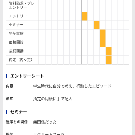
資料請求・プレ
エントリー
エントリー
セミナー
筆記試験
面接開始
最終面接
内定（内々定）
エントリーシート
学生時代に自分で考え、行動したエピソード
内容
指定の用紙に手で記入
形式
セミナー
無関係だった
選考との関係
リクルートスーツ
服装