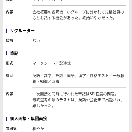
会社概要の説明後、小グループに分かれて先輩社員の
内容
方とお話する機会があった。終始和やかだった。
リクルーター
ない
接触
筆記
マークシート／記述式
形式
英語／数学、算数／国語、漢字／性格テスト／一般教
課目
養・知識／時事
一次面接と同時に行われた筆記はSPI程度の問題。
内容
最終選考の際のテストは、英語や芸術まで出題され、
難しかった。
個人面接・集団面接
和やか
雰囲気