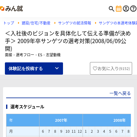
トップ
建設/住宅/不動産
サンゲツの就活情報
サンゲツの本選考体験
＜入社後のビジョンを具体化して伝える準備が決め
手＞ 2009年卒サンゲツの選考対策(2008/06/09公
開)
面接・選考フロー・ES・志望動機
お気に入り
(
9152
)
体験記を投稿する
一覧へ戻る
選考スケジュール
年
2007年
2008年
月
6
7
8
9
10
11
12
1
2
3
4
5
6
7
8
9