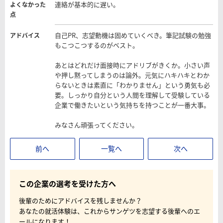
連絡が基本的に遅い。
よくなかった
点
自己PR、志望動機は固めていくべき。筆記試験の勉強
アドバイス
もこつこつするのがベスト。
あとはどれだけ面接時にアドリブがきくか。小さい声
や押し黙ってしまうのは論外。元気にハキハキとわか
らないときは素直に「わかりません」という勇気も必
要。しっかり自分という人間を理解して受験している
企業で働きたいという気持ちを持つことが一番大事。
みなさん頑張ってください。
前へ
一覧へ
次へ
この企業の選考を受けた方へ
後輩のためにアドバイスを残しませんか？
あなたの就活体験は、これからサンゲツを志望する後輩へのエ
ールになります！