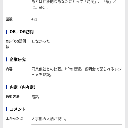
あとは抽象的なあなたにとって「時間」、「命」と
は。etc...
4回
回数
OB／OG訪問
しなかった
OB／OG訪問
は
企業研究
同業他社との比較。HPの閲覧。説明会で配られるレジ
内容
ュメを熟読。
内定（内々定）
電話
通知方法
コメント
人事部の人柄が良い。
よかった点