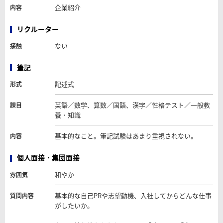
企業紹介
内容
リクルーター
ない
接触
筆記
記述式
形式
英語／数学、算数／国語、漢字／性格テスト／一般教
課目
養・知識
基本的なこと。筆記試験はあまり重視されない。
内容
個人面接・集団面接
和やか
雰囲気
基本的な自己PRや志望動機、入社してからどんな仕事
質問内容
がしたいか。