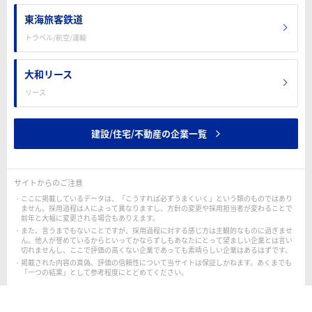
東海旅客鉄道
トラベル/航空/運輸
大和リース
リース
建設/住宅/不動産の企業一覧
サイトからのご注意
ここに掲載しているデータは、「こうすれば必ずうまくいく」という類のものではあり
ません。採用過程は人によって異なりますし、方針の変更や採用担当者が変わることで
前年と大幅に変更される場合もありえます。
また、言うまでもないことですが、採用過程に対する感じ方は主観的なものに過ぎませ
ん。他人が誉めているからといってかならずしもあなたにとって望ましい企業とは言い
切れませんし、ここで評価の高くない企業であっても素晴らしい企業はあるはずです。
掲載された内容の真偽、評価の信頼性について当サイトは保証しかねます。あくまでも
「一つの結果」として参考程度にとどめてください。