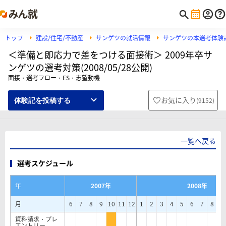
トップ
建設/住宅/不動産
サンゲツの就活情報
サンゲツの本選考体験
＜準備と即応力で差をつける面接術＞ 2009年卒サ
ンゲツの選考対策(2008/05/28公開)
面接・選考フロー・ES・志望動機
お気に入り
(
9152
)
体験記を投稿する
一覧へ戻る
選考スケジュール
年
2007年
2008年
月
6
7
8
9
10
11
12
1
2
3
4
5
6
7
8
9
資料請求・プレ
エントリー