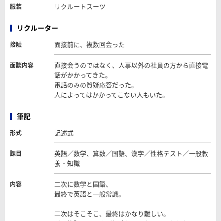
リクルートスーツ
服装
リクルーター
面接前に、複数回会った
接触
直接会うのではなく、人事以外の社員の方から直接電
面談内容
話がかかってきた。
電話のみの質疑応答だった。
人によってはかかってこない人もいた。
筆記
記述式
形式
英語／数学、算数／国語、漢字／性格テスト／一般教
課目
養・知識
二次に数学と国語、
内容
最終で英語と一般常識。
二次はそこそこ、最終はかなり難しい。