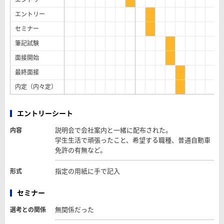
エントリー
セミナー
筆記試験
面接開始
最終面接
内定（内々定）
エントリーシート
説明会で会社案内と一緒に配布された。
内容
学生生活で頑張ったこと、希望する職種、普通自動車
免許の有無など。
指定の用紙に手で記入
形式
セミナー
無関係だった
選考との関係