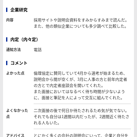
企業研究
採用サイトや説明会資料をすみからすみまで読んだ。
内容
また、他の類似企業についても多少調べて比較した。
内定（内々定）
電話
通知方法
コメント
倫理協定に賛同していて4月から選考が始まるため、
よかった点
説明会から間が空くが、3月に人事の方と前年内定者
の方とで内定者座談会を開いてくれた。
また面接においてはなるべく待ち時間が少ないよう
に、面接と筆記を人によって交互に組んでくれた。
二次面接の後で何日か待たされるため気が気でない。
よくなかった
それでも自分は1週間以内だったが、2週間近く待たさ
点
れる人もいた。
とにかく多くの会社の説明会にいって、企業と自分を
アドバイス