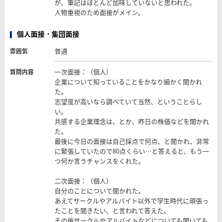
が、筆記はほとんど加味していないと思われた。
人物重視のため面接がメイン。
個人面接・集団面接
普通
雰囲気
一次面接：（個人）
質問内容
企業について知っていることをかなり細かく聞かれ
た。
志望度が高いなら調べていて当然、ということらし
い。
共感する企業理念は、とか、昨日の株価などを聞かれ
た。
最後に今日の面接は自己採点で何点、と聞かれ、非常
に緊張していたので80点くらい…と答えると、もう一
つ何か言うチャンスをくれた。
二次面接：（個人）
自分のことについて聞かれた。
あえてサークルやアルバイト以外で学生時代に頑張っ
たことを聞きたい、と言われて答えた。
その後サークルやアルバイトなどについても聞いても