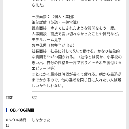
らえた。
三次面接：（個人・集団）
筆記試験（英語・一般常識）
最終面接 今までにされたような質問をもう一度。
人事面談 面接で言い切れなかったことや質問など。
モデルルーム見学
お昼休憩（お弁当が出る）
社長面接 社長に対して5人で受ける。かなり抽象的
な質問を4つ5つ聞かれる。（運命とは何か、小学校の
思い出、自分の性格を一言で言うと…それを裏付ける
エピソード等）
※とにかく最終は時間が長くて疲れる。朝から昼過ぎ
までかかるので、他の選考を同じ日に入れたい人は難
しいかもしれない。
3回
回数
OB／OG訪問
しなかった
OB／OG訪問
は