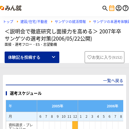
トップ
建設/住宅/不動産
サンゲツの就活情報
サンゲツの本選考体験
＜説明会で徹底研究し面接力を高める＞ 2007年卒
サンゲツの選考対策(2006/05/22公開)
面接・選考フロー・ES・志望動機
お気に入り
(
9152
)
体験記を投稿する
一覧へ戻る
選考スケジュール
年
2005年
2006年
月
6
7
8
9
10
11
12
1
2
3
4
5
6
7
8
9
資料請求・プレ
エントリー