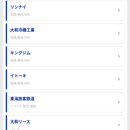
リンナイ
電機/機械/材料
大和冷機工業
電機/機械/材料
キングジム
電機/機械/材料
イトーキ
電機/機械/材料
東海旅客鉄道
トラベル/航空/運輸
大和リース
リース