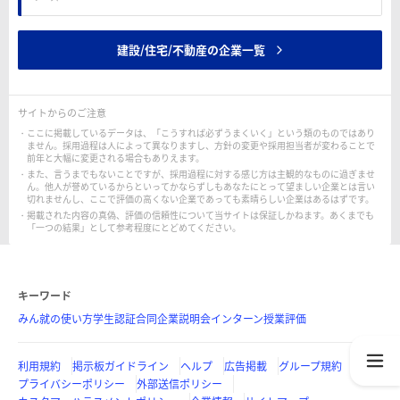
建設/住宅/不動産の企業一覧
サイトからのご注意
ここに掲載しているデータは、「こうすれば必ずうまくいく」という類のものではあり
ません。採用過程は人によって異なりますし、方針の変更や採用担当者が変わることで
前年と大幅に変更される場合もありえます。
また、言うまでもないことですが、採用過程に対する感じ方は主観的なものに過ぎませ
ん。他人が誉めているからといってかならずしもあなたにとって望ましい企業とは言い
切れませんし、ここで評価の高くない企業であっても素晴らしい企業はあるはずです。
掲載された内容の真偽、評価の信頼性について当サイトは保証しかねます。あくまでも
「一つの結果」として参考程度にとどめてください。
キーワード
みん就の使い方
学生認証
合同企業説明会
インターン
授業評価
利用規約
掲示板ガイドライン
ヘルプ
広告掲載
グループ規約
プライバシーポリシー
外部送信ポリシー