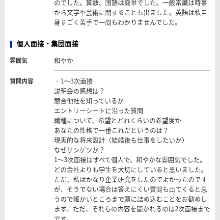
のでした。算数、国語は簡単でした。一般常識は時事
から文学や芸術に関することも出ました。英語は私自
身すごく苦手で一問もわかりませんでした。
個人面接・集団面接
和やか
雰囲気
・1～3次面接
質問内容
説明会の感想は？
競合他社を知っているか
エントリーシートに沿った質問
職種について、希望とどれくらいの希望度か
あなたの性格で一番これだというのは？
現実的な将来設計（結婚後も仕事をしたいか）
なぜサンゲツか？
1～3次面接はすべて個人で、和やかな雰囲気でした。
どの会社よりも学生を大切にしていると思いました。
ただ、私はかなり企業研究をしたのでよかったのです
が、そうでない場合は答えにくい質問も出てくると思
うので細かいところまで頭に詰め込むことをお勧めし
ます。ただ、それらの内容を聞かれるのは2次面接まで
です。