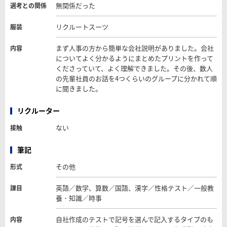
無関係だった
選考との関係
リクルートスーツ
服装
まず人事の方から簡単な会社説明がありました。会社
内容
についてよく分かるようにまとめたプリントを作って
くださっていて、よく理解できました。その後、数人
の先輩社員のお話を4つくらいのグループに分かれて順
に聞きました。
リクルーター
ない
接触
筆記
その他
形式
英語／数学、算数／国語、漢字／性格テスト／一般教
課目
養・知識／時事
自社作成のテストで記号を選んで記入するタイプのも
内容