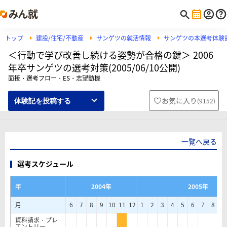
トップ
建設/住宅/不動産
サンゲツの就活情報
サンゲツの本選考体験
＜行動で学び改善し続ける姿勢が合格の鍵＞ 2006
年卒サンゲツの選考対策(2005/06/10公開)
面接・選考フロー・ES・志望動機
お気に入り
(
9152
)
体験記を投稿する
一覧へ戻る
選考スケジュール
年
2004年
2005年
月
6
7
8
9
10
11
12
1
2
3
4
5
6
7
8
9
資料請求・プレ
エントリー