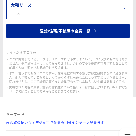
大和リース
リース
建設/住宅/不動産の企業一覧
サイトからのご注意
ここに掲載しているデータは、「こうすれば必ずうまくいく」という類のものではあり
ません。採用過程は人によって異なりますし、方針の変更や採用担当者が変わることで
前年と大幅に変更される場合もありえます。
また、言うまでもないことですが、採用過程に対する感じ方は主観的なものに過ぎませ
ん。他人が誉めているからといってかならずしもあなたにとって望ましい企業とは言い
切れませんし、ここで評価の高くない企業であっても素晴らしい企業はあるはずです。
掲載された内容の真偽、評価の信頼性について当サイトは保証しかねます。あくまでも
「一つの結果」として参考程度にとどめてください。
キーワード
みん就の使い方
学生認証
合同企業説明会
インターン
授業評価