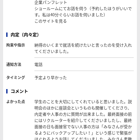
企業パンフレット
ショールームにてお話を伺う（予約したほうがいいで
す。私は40分ぐらいお話を伺いました）
このサイトを見る
内定（内々定）
納得のいくまで就活を続けたいと言ったのを受け入れ
拘束や指示
てくださいました。
電話
通知方法
予定より早かった
タイミング
コメント
学生のことを大切にしてくれていると思いました。説
よかった点
明会のほかに座談会というものも開催してくださり、
内定者や人事の方に質問が出来ました。最終面接の前
にはリクルーターを紹介してくださいましたし、最終
面接の日も面接官でない人事の方は「みなさんが受か
るようにバックアップしたい！」という感じで緊張が
ほぐれるようお話してくださいました。みなさん素敵