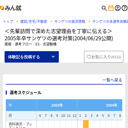
トップ
建設/住宅/不動産
サンゲツの就活情報
サンゲツの本選考体験
＜先輩訪問で深めた志望理由を丁寧に伝える＞
2005年卒サンゲツの選考対策(2004/06/29公開)
面接・選考フロー・ES・志望動機
お気に入り
(
9152
)
体験記を投稿する
一覧へ戻る
選考スケジュール
年
2003年
2004年
月
6
7
8
9
10
11
12
1
2
3
4
5
6
7
8
9
資料請求・プレ
エントリー