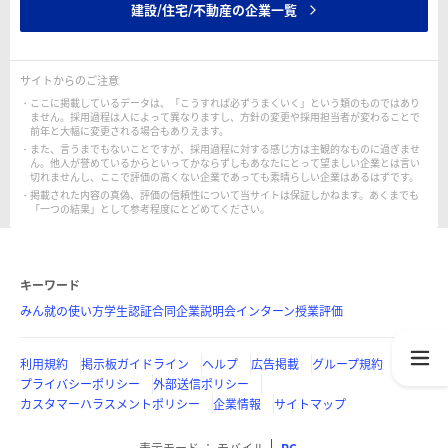
建設/住宅/不動産の企業一覧
サイトからのご注意
ここに掲載しているデータは、「こうすれば必ずうまくいく」という類のものではあり
ません。採用過程は人によって異なりますし、方針の変更や採用担当者が変わることで
前年と大幅に変更される場合もありえます。
また、言うまでもないことですが、採用過程に対する感じ方は主観的なものに過ぎませ
ん。他人が誉めているからといってかならずしもあなたにとって望ましい企業とは言い
切れませんし、ここで評価の高くない企業であっても素晴らしい企業はあるはずです。
掲載された内容の真偽、評価の信頼性について当サイトは保証しかねます。あくまでも
「一つの結果」として参考程度にとどめてください。
キーワード
みん就の使い方
学生認証
合同企業説明会
インターン
授業評価
利用規約
掲示板ガイドライン
ヘルプ
広告掲載
グループ規約
プライバシーポリシー
外部送信ポリシー
カスタマーハラスメントポリシー
企業情報
サイトマップ
表示モード
モバイル
PC