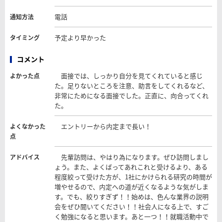
電話
通知方法
予定より早かった
タイミング
コメント
面接では、しっかり自分を見てくれていると感じ
よかった点
た。足りないところを注意、助言をしてくれるなど、
非常にためになる面接でした。正直に、向合ってくれ
た。
エントリーから内定まで長い！
よくなかった
点
先輩訪問は、やはり為になります。ぜひ訪問しまし
アドバイス
ょう。また、よくばってあれこれと受けるより、ある
程度絞って受けた方が、1社にかけられる研究の時間が
増やせるので、内定への道が近くなるような気がしま
す。でも、絞りすぎず！！始めは、色んな業界の説明
会をぜひ聞いてください！！社会人になる上で、すご
く勉強になると思います。あと一つ！！就職活動中で