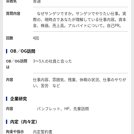
普通
雰囲気
なぜサンゲツですか。サンゲツでやりたい仕事。実
質問内容
際の、現時点であなたが理解している仕事内容。資本
金、株価、売上高。アルバイトについて。自己PR。
4回
回数
OB／OG訪問
3〜5人の社員と会った
OB／OG訪問
は
仕事内容、雰囲気、残業、休暇の状況、仕事のやりが
内容
い、苦労 など
企業研究
パンフレット、HP、先輩訪問
内容
内定（内々定）
内定誓約書
拘束や指示