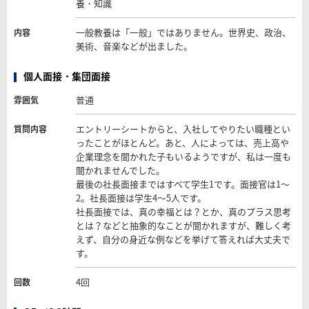
養・知識
一般教養は「一般」ではありません。世界史、政治、
内容
美術、音楽などが出ました。
個人面接・集団面接
普通
雰囲気
エントリーシートからと、入社してやりたい職種とい
質問内容
ったことがほとんど。あと、人によっては、売上高や
企業理念を聞かれた子もいるようですが、私は一度も
聞かれませんでした。
最後の社長面接まではすべて学生1です。面接官は1～
2。社長面接は学生4～5人です。
社長面接では、真の幸福とは？とか、真のプラス思考
とは？などと抽象的なことが聞かれますが、難しく考
えず、自分の身近な例などを挙げて答えれば大丈夫で
す。
4回
回数