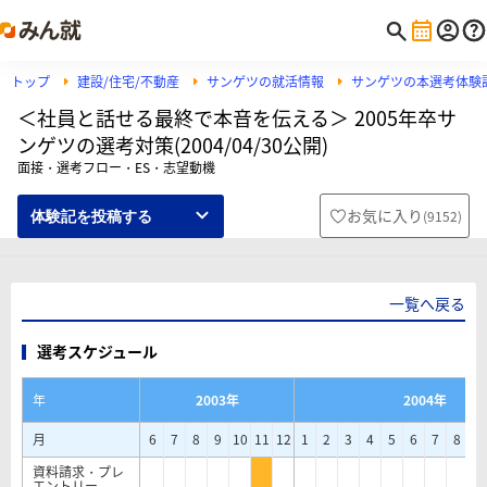
トップ
建設/住宅/不動産
サンゲツの就活情報
サンゲツの本選考体験
＜社員と話せる最終で本音を伝える＞ 2005年卒サ
ンゲツの選考対策(2004/04/30公開)
面接・選考フロー・ES・志望動機
お気に入り
(
9152
)
体験記を投稿する
一覧へ戻る
選考スケジュール
年
2003年
2004年
月
6
7
8
9
10
11
12
1
2
3
4
5
6
7
8
9
資料請求・プレ
エントリー