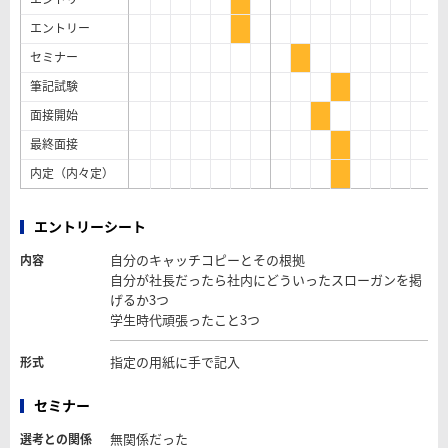
エントリー
セミナー
筆記試験
面接開始
最終面接
内定（内々定）
エントリーシート
自分のキャッチコピーとその根拠
内容
自分が社長だったら社内にどういったスローガンを掲
げるか3つ
学生時代頑張ったこと3つ
指定の用紙に手で記入
形式
セミナー
無関係だった
選考との関係