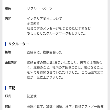
リクルートスーツ
服装
インテリア業界について
内容
企業紹介
社員の方のメッセージをまとめたビデオなど
ちょっとしたグループワークもしました。
リクルーター
面接前に、複数回会った
接触
最終面接の前に1回お会いしました。選考とは関係な
面談内容
く、職種のこと、社内の雰囲気のこと、気になること
を何でも質問させていただけました。この面談で志望
度が一気に上がりました。
筆記
記述式
形式
英語／数学、算数／国語、漢字／性格テスト／一般教
課目