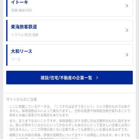
イトーキ
電機/機械/材料
東海旅客鉄道
トラベル/航空/運輸
大和リース
リース
建設/住宅/不動産の企業一覧
サイトからのご注意
ここに掲載しているデータは、「こうすれば必ずうまくいく」という類のものではあり
ません。採用過程は人によって異なりますし、方針の変更や採用担当者が変わることで
前年と大幅に変更される場合もありえます。
また、言うまでもないことですが、採用過程に対する感じ方は主観的なものに過ぎませ
ん。他人が誉めているからといってかならずしもあなたにとって望ましい企業とは言い
切れませんし、ここで評価の高くない企業であっても素晴らしい企業はあるはずです。
掲載された内容の真偽、評価の信頼性について当サイトは保証しかねます。あくまでも