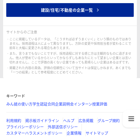
建設/住宅/不動産の企業一覧
サイトからのご注意
ここに掲載しているデータは、「こうすれば必ずうまくいく」という類のものではあり
ません。採用過程は人によって異なりますし、方針の変更や採用担当者が変わることで
前年と大幅に変更される場合もありえます。
また、言うまでもないことですが、採用過程に対する感じ方は主観的なものに過ぎませ
ん。他人が誉めているからといってかならずしもあなたにとって望ましい企業とは言い
切れませんし、ここで評価の高くない企業であっても素晴らしい企業はあるはずです。
掲載された内容の真偽、評価の信頼性について当サイトは保証しかねます。あくまでも
「一つの結果」として参考程度にとどめてください。
キーワード
みん就の使い方
学生認証
合同企業説明会
インターン
授業評価
利用規約
掲示板ガイドライン
ヘルプ
広告掲載
グループ規約
プライバシーポリシー
外部送信ポリシー
カスタマーハラスメントポリシー
企業情報
サイトマップ