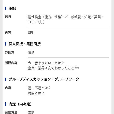
筆記
適性検査（能力、性格）／一般教養・知識／英語・
課目
TOEIC形式
SPI
内容
個人面接・集団面接
普通
雰囲気
今一番やりたいことは？
質問内容
企業・業界研究でわかったこと3つ
グループディスカッション・グループワーク
運・不運とは？
内容
時間とは？
内定（内々定）
電話
通知方法