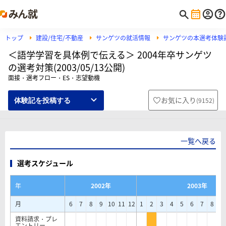
トップ
建設/住宅/不動産
サンゲツの就活情報
サンゲツの本選考体験
＜語学学習を具体例で伝える＞ 2004年卒サンゲツ
の選考対策(2003/05/13公開)
面接・選考フロー・ES・志望動機
お気に入り
(
9152
)
体験記を投稿する
一覧へ戻る
選考スケジュール
年
2002年
2003年
月
6
7
8
9
10
11
12
1
2
3
4
5
6
7
8
9
資料請求・プレ
エントリー