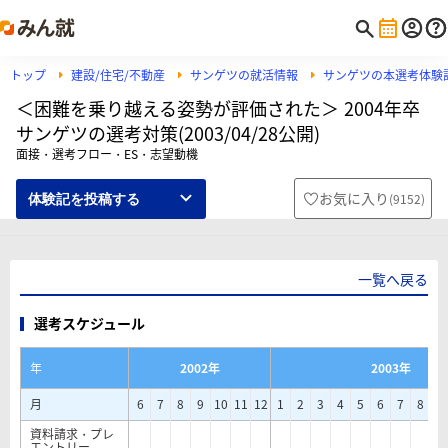
トップ
建設/住宅/不動産
サンゲツの就活情報
サンゲツの本選考体験
＜困難を乗り越える姿勢が評価された＞ 2004年卒
サンゲツの選考対策(2003/04/28公開)
面接・選考フロー・ES・志望動機
お気に入り
(
9152
)
体験記を投稿する
一覧へ戻る
選考スケジュール
年
2002年
2003年
月
6
7
8
9
10
11
12
1
2
3
4
5
6
7
8
9
資料請求・プレ
エントリー