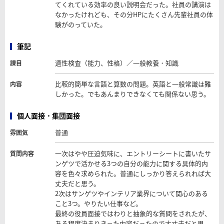
てくれている効率の良い説明会だった。社員の講演は
なかったけれども、その分HPにたくさん先輩社員の体
験がのっていた。
筆記
適性検査（能力、性格）／一般教養・知識
課目
比較的簡単な言語と算数の問題。英語と一般常識は難
内容
しかった。でもあんまりできなくても関係ない思う。
個人面接・集団面接
普通
雰囲気
一次はやや圧迫気味に、エントリーシートに書いたサ
質問内容
ンゲツで活かせる3つの自分の能力に関する具体的内
容を色々求められた。普通にしっかり答えられれば大
丈夫だと思う。
2次はサンゲツやインテリア業界について関心のある
こと3つ。やりたい仕事など。
最終の役員面接ではわりと抽象的な質問をされたが、
ある程度決まりきった内容だったので大丈夫だと思