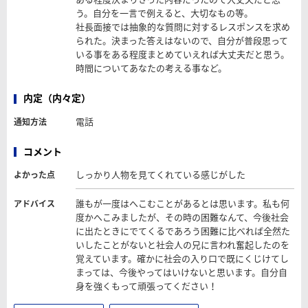
う。自分を一言で例えると、大切なもの等。
社長面接では抽象的な質問に対するレスポンスを求め
られた。決まった答えはないので、自分が普段思って
いる事をある程度まとめていえれば大丈夫だと思う。
時間についてあなたの考える事など。
内定（内々定）
電話
通知方法
コメント
しっかり人物を見てくれている感じがした
よかった点
誰もが一度はへこむことがあるとは思います。私も何
アドバイス
度かへこみましたが、その時の困難なんて、今後社会
に出たときにでてくるであろう困難に比べれば全然た
いしたことがないと社会人の兄に言われ奮起したのを
覚えています。確かに社会の入り口で既にくじけてし
まっては、今後やってはいけないと思います。自分自
身を強くもって頑張ってください！