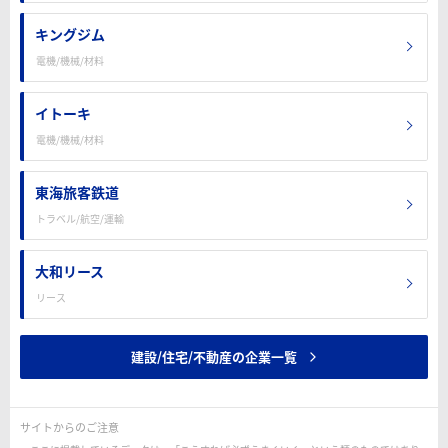
キングジム
電機/機械/材料
イトーキ
電機/機械/材料
東海旅客鉄道
トラベル/航空/運輸
大和リース
リース
建設/住宅/不動産の企業一覧
サイトからのご注意