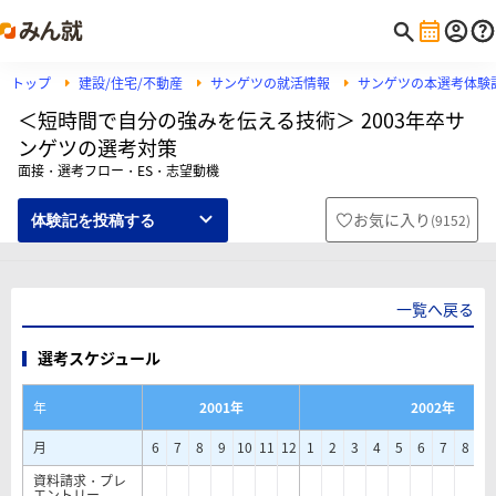
トップ
建設/住宅/不動産
サンゲツの就活情報
サンゲツの本選考体験
＜短時間で自分の強みを伝える技術＞ 2003年卒サ
ンゲツの選考対策
面接・選考フロー・ES・志望動機
お気に入り
(
9152
)
体験記を投稿する
一覧へ戻る
選考スケジュール
年
2001年
2002年
月
6
7
8
9
10
11
12
1
2
3
4
5
6
7
8
9
資料請求・プレ
エントリー