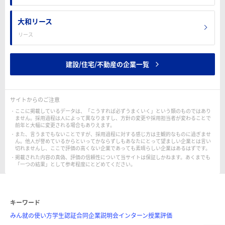
大和リース
リース
建設/住宅/不動産の企業一覧
サイトからのご注意
ここに掲載しているデータは、「こうすれば必ずうまくいく」という類のものではあり
ません。採用過程は人によって異なりますし、方針の変更や採用担当者が変わることで
前年と大幅に変更される場合もありえます。
また、言うまでもないことですが、採用過程に対する感じ方は主観的なものに過ぎませ
ん。他人が誉めているからといってかならずしもあなたにとって望ましい企業とは言い
切れませんし、ここで評価の高くない企業であっても素晴らしい企業はあるはずです。
掲載された内容の真偽、評価の信頼性について当サイトは保証しかねます。あくまでも
「一つの結果」として参考程度にとどめてください。
キーワード
みん就の使い方
学生認証
合同企業説明会
インターン
授業評価