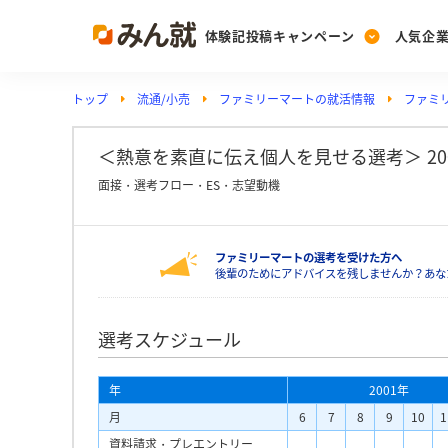
体験記投稿キャンペーン
人気企
トップ
流通/小売
ファミリーマートの就活情報
ファミ
Post
Ranking
PickUp
投稿する
ランキングを見る
注目の企業特集
＜熱意を素直に伝え個人を見せる選考＞ 2
面接・選考フロー・ES・志望動機
Vote
ファミリーマートの選考を受けた方へ
投票する
後輩のためにアドバイスを残しませんか？あな
動画で知ろう！業界・
選考スケジュール
年
2001年
月
6
7
8
9
10
1
資料請求・プレエントリー