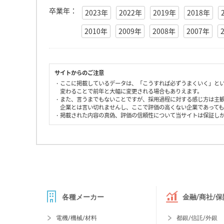
卒業年：
2023年
2022年
2019年
2018年
2010年
2009年
2008年
2007年
サイトからのご注意
・ここに掲載しているデータは、「こうすれば必ずうまくいく」と
変わることで前年と大幅に変更される場合もありえます。
・また、言うまでもないことですが、採用過程に対する感じ方は主
企業とは言い切れませんし、ここで評価の高くない企業であって
・掲載された内容の真偽、評価の信頼性について当サイトは保証し
各種メーカー
金融/商社/保
電機/機械/材料
都銀/信託/外銀