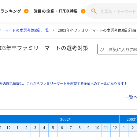
業ランキング
注目の企業・IT/DX特集
リーマートの本選考体験記一覧
2003年卒ファミリーマートの本選考体験記詳細
注目の企業特集
みんなのIT業界新卒就職人気企業ランキング
みんな
[27卒] 本選考体験記投稿キャンペーン
28卒 注目企業特集
27卒 注目企業特集
みんなのDX企業就職ブランド調査
003年卒ファミリーマートの選考対策
お気に入り
(
78
注目のIT・DX企業特集
28卒 IT・DX企業特集
27卒 IT・DX企業特集
28卒
みんなのIT業界新卒就職人気企業ランキング
みんな
たの就活体験は、これからファミリーマートを志望する後輩へのエールになります！
企業研究
一覧
2002年
2003
1
12
1
2
3
4
5
6
7
8
9
10
11
12
1
2