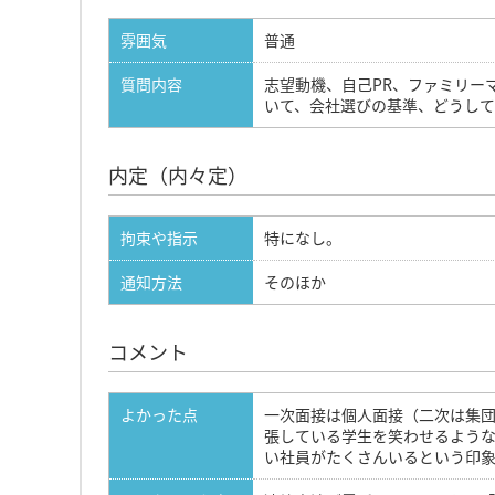
雰囲気
普通
質問内容
志望動機、自己PR、ファミリー
いて、会社選びの基準、どうし
内定（内々定）
拘束や指示
特になし。
通知方法
そのほか
コメント
よかった点
一次面接は個人面接（二次は集
張している学生を笑わせるよう
い社員がたくさんいるという印