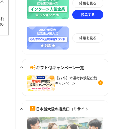
に不
結果を見る
投票する
しれ
の
結果を見る
ギフト付キャンペーン一覧
［27卒］本選考体験記投稿
キャンペーン
日本最大級の授業口コミサイト