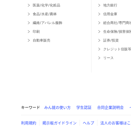
医薬/化学/化粧品
地方銀行
食品/水産/農林
信用金庫
繊維/アパレル服飾
総合商社/専門商
印刷
生命保険/損害保
自動車販売
証券/投資
クレジット信販
リース
キーワード
みん就の使い方
学生認証
合同企業説明会
利用規約
掲示板ガイドライン
ヘルプ
法人のお客様はこ