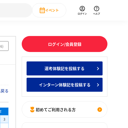
イベント
ログイン
ヘルプ
Event
の新卒就職人気企業ランキング
みんなのインターン人気企業ランキン
直近のイベント一覧
ログイン/会員登録
96
)
もっと見る
 IT・DX現場社員インタビュー
選考体験記を投稿する
の新卒就職人気企業ランキング
みんなのインターン人気企業ランキン
インターン体験記を投稿する
へ戻る
初めてご利用される方
年
3