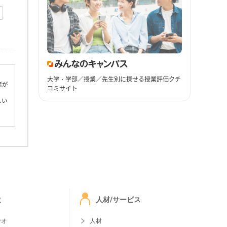
大学・学部／授業／先生別に探せる授業評価クチ
者が
コミサイト
しい
ミ
人材/サービス
ジオ
人材