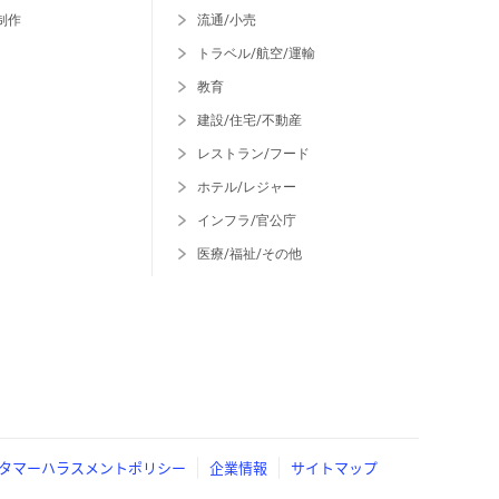
制作
流通/小売
トラベル/航空/運輸
教育
建設/住宅/不動産
レストラン/フード
ホテル/レジャー
インフラ/官公庁
医療/福祉/その他
タマーハラスメントポリシー
企業情報
サイトマップ