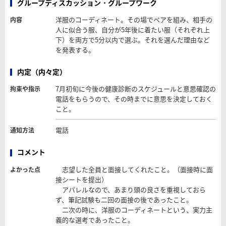
グループディスカッション・グループワーク
洋服のコーディネート。その場でペアを組み、相手の
内容
人に似合う服、自分が5年後に着たい服（それぞれ上
下）を両方で5分以内で選ぶ。それを選んだ理由など
を発表する。
内定（内々定）
7月初旬に今後の健康診断のスケジュールと意思確認の
拘束や指示
電話をもらうので、その時までに意思を決定しておく
こと。
電話
通知方法
コメント
志望した全員と面接してくれたこと。（面接時に面
よかった点
接シートを提出）
アパレルなので、あまり頭の良さを重視しておら
ず、筆記試験も二回の面接の後であったこと。
二次の時に、洋服のコーディネートという、実力主
義的な選考であったこと。