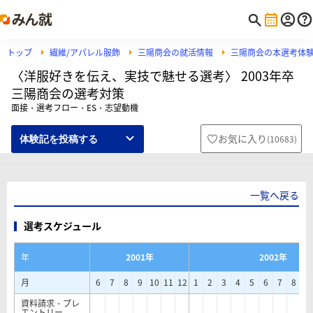
トップ
繊維/アパレル服飾
三陽商会の就活情報
三陽商会の本選考体
〈洋服好きを伝え、実技で魅せる選考〉 2003年卒
三陽商会の選考対策
面接・選考フロー・ES・志望動機
お気に入り
(
10683
)
体験記を投稿する
一覧へ戻る
選考スケジュール
年
2001年
2002年
月
6
7
8
9
10
11
12
1
2
3
4
5
6
7
8
9
資料請求・プレ
エントリー