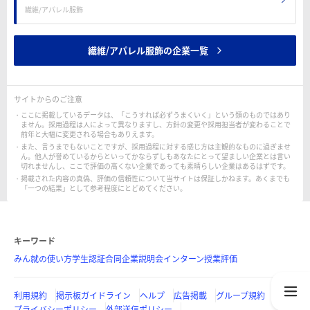
繊維/アパレル服飾
繊維/アパレル服飾の企業一覧
サイトからのご注意
ここに掲載しているデータは、「こうすれば必ずうまくいく」という類のものではあり
ません。採用過程は人によって異なりますし、方針の変更や採用担当者が変わることで
前年と大幅に変更される場合もありえます。
また、言うまでもないことですが、採用過程に対する感じ方は主観的なものに過ぎませ
ん。他人が誉めているからといってかならずしもあなたにとって望ましい企業とは言い
切れませんし、ここで評価の高くない企業であっても素晴らしい企業はあるはずです。
掲載された内容の真偽、評価の信頼性について当サイトは保証しかねます。あくまでも
「一つの結果」として参考程度にとどめてください。
キーワード
みん就の使い方
学生認証
合同企業説明会
インターン
授業評価
利用規約
掲示板ガイドライン
ヘルプ
広告掲載
グループ規約
プライバシーポリシー
外部送信ポリシー