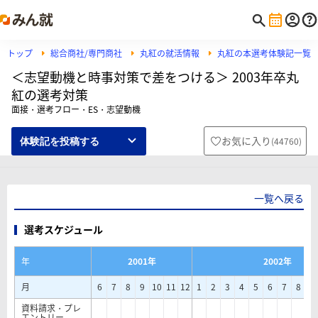
トップ
総合商社/専門商社
丸紅の就活情報
丸紅の本選考体験記一覧
＜志望動機と時事対策で差をつける＞ 2003年卒丸
紅の選考対策
面接・選考フロー・ES・志望動機
お気に入り
(
44760
)
体験記を投稿する
一覧へ戻る
選考スケジュール
年
2001年
2002年
月
6
7
8
9
10
11
12
1
2
3
4
5
6
7
8
9
資料請求・プレ
エントリー