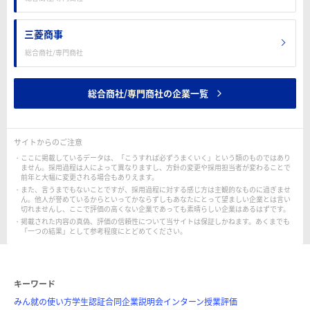
三菱商事
総合商社/専門商社
総合商社/専門商社の企業一覧
サイトからのご注意
ここに掲載しているデータは、「こうすれば必ずうまくいく」という類のものではあり
ません。採用過程は人によって異なりますし、方針の変更や採用担当者が変わることで
前年と大幅に変更される場合もありえます。
また、言うまでもないことですが、採用過程に対する感じ方は主観的なものに過ぎませ
ん。他人が誉めているからといってかならずしもあなたにとって望ましい企業とは言い
切れませんし、ここで評価の高くない企業であっても素晴らしい企業はあるはずです。
掲載された内容の真偽、評価の信頼性について当サイトは保証しかねます。あくまでも
「一つの結果」として参考程度にとどめてください。
キーワード
みん就の使い方
学生認証
合同企業説明会
インターン
授業評価