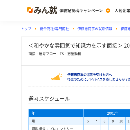
体験記投稿キャンペーン
人気企
トップ
総合商社/専門商社
伊藤忠商事の就活情報
伊藤
Post
Ranking
PickUp
投稿する
ランキングを見る
注目の企業特集
＜和やかな雰囲気で知識力を示す面接＞ 2
面接・選考フロー・ES・志望動機
Vote
伊藤忠商事の選考を受けた方へ
投票する
後輩のためにアドバイスを残しませんか？
動画で知ろう！業界・
選考スケジュール
年
2001年
月
6
7
8
9
10
1
資料請求・プレエントリー