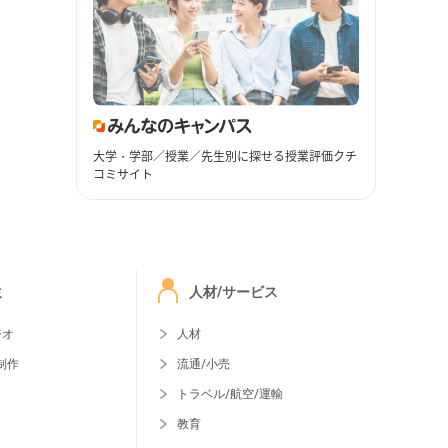
大学・学部／授業／先生別に探せる授業評価クチ
コミサイト
ミ
人材/サービス
ジオ
人材
制作
流通/小売
トラベル/航空/運輸
教育