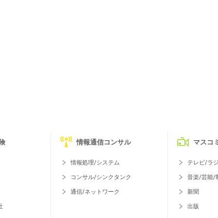
険
情報通信コンサル
マスコ
情報処理/システム
テレビ/ラ
コンサル/シンクタンク
音楽/芸能/
通信/ネットワーク
新聞
社
出版