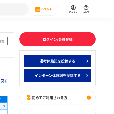
イベント
ログイン
ヘルプ
Event
の新卒就職人気企業ランキング
みんなのインターン人気企業ランキン
直近のイベント一覧
ログイン/会員登録
23
)
もっと見る
 IT・DX現場社員インタビュー
選考体験記を投稿する
の新卒就職人気企業ランキング
みんなのインターン人気企業ランキン
インターン体験記を投稿する
へ戻る
初めてご利用される方
年
3