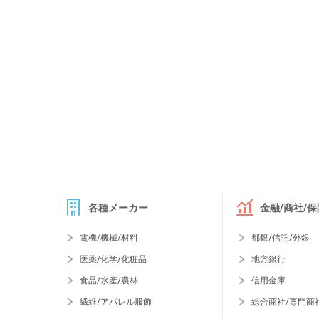
各種メーカー
金融/商社/保
電機/機械/材料
都銀/信託/外銀
医薬/化学/化粧品
地方銀行
食品/水産/農林
信用金庫
繊維/アパレル服飾
総合商社/専門商