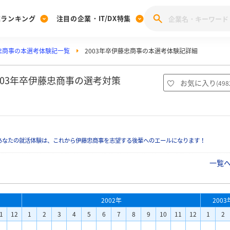
業ランキング
注目の企業・IT/DX特集
忠商事の本選考体験記一覧
2003年卒伊藤忠商事の本選考体験記詳細
注目の企業特集
みんなのIT業界新卒就職人気企業ランキング
みんな
[27卒] 本選考体験記投稿キャンペーン
28卒 注目企業特集
27卒 注目企業特集
みんなのDX企業就職ブランド調査
003年卒伊藤忠商事の選考対策
お気に入り
(
498
注目のIT・DX企業特集
28卒 IT・DX企業特集
27卒 IT・DX企業特集
28卒
みんなのIT業界新卒就職人気企業ランキング
みんな
あなたの就活体験は、これから伊藤忠商事を志望する後輩へのエールになります！
企業研究
一覧
2002年
2003
1
12
1
2
3
4
5
6
7
8
9
10
11
12
1
2