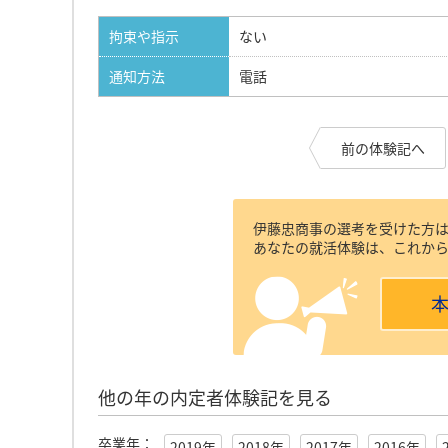
拘束や指示
ない
通知方法
電話
前の体験記へ
伊藤忠商事の選考を受けた方
あなたの就活体験は、これか
他の年の内定者体験記を見る
卒業年：
2019年
2018年
2017年
2016年