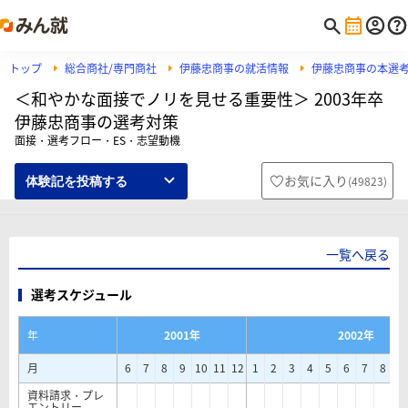
トップ
総合商社/専門商社
伊藤忠商事の就活情報
伊藤忠商事の本選
＜和やかな面接でノリを見せる重要性＞ 2003年卒
伊藤忠商事の選考対策
面接・選考フロー・ES・志望動機
お気に入り
(
49823
)
体験記を投稿する
一覧へ戻る
選考スケジュール
年
2001年
2002年
月
6
7
8
9
10
11
12
1
2
3
4
5
6
7
8
9
資料請求・プレ
エントリー