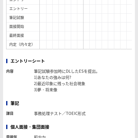
エントリー
筆記試験
面接開始
最終面接
内定（内々定）
エントリーシート
筆記試験参加時にDLしたESを提出。
内容
1)あなたの強みは何?
2)最近印象に残った社会現象
3)夢・将来像
筆記
事務処理テスト／TOEIC形式
課目
個人面接・集団面接
和やか
雰囲気