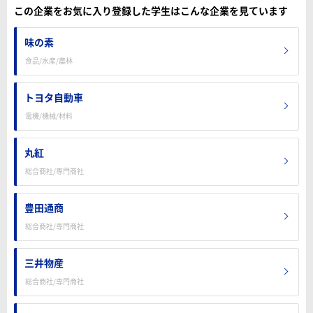
この企業をお気に入り登録した学生はこんな企業を見ています
味の素
食品/水産/農林
トヨタ自動車
電機/機械/材料
丸紅
総合商社/専門商社
豊田通商
総合商社/専門商社
三井物産
総合商社/専門商社