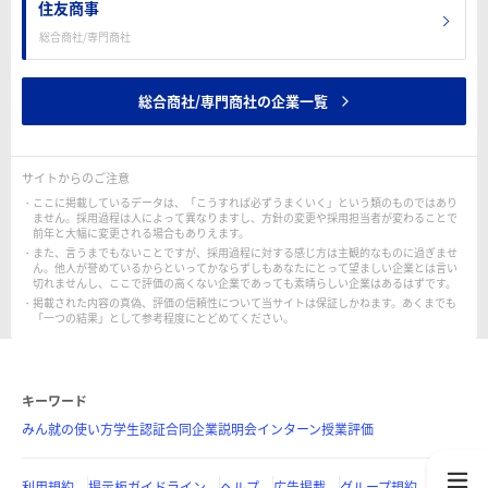
住友商事
総合商社/専門商社
総合商社/専門商社の企業一覧
サイトからのご注意
ここに掲載しているデータは、「こうすれば必ずうまくいく」という類のものではあり
ません。採用過程は人によって異なりますし、方針の変更や採用担当者が変わることで
前年と大幅に変更される場合もありえます。
また、言うまでもないことですが、採用過程に対する感じ方は主観的なものに過ぎませ
ん。他人が誉めているからといってかならずしもあなたにとって望ましい企業とは言い
切れませんし、ここで評価の高くない企業であっても素晴らしい企業はあるはずです。
掲載された内容の真偽、評価の信頼性について当サイトは保証しかねます。あくまでも
「一つの結果」として参考程度にとどめてください。
キーワード
みん就の使い方
学生認証
合同企業説明会
インターン
授業評価
利用規約
掲示板ガイドライン
ヘルプ
広告掲載
グループ規約