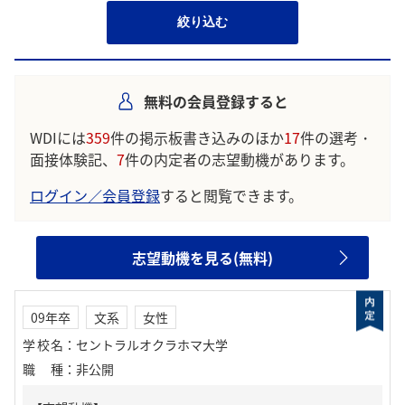
絞り込む
無料の会員登録すると
WDIには
359
件の掲示板書き込みのほか
17
件の選考・
面接体験記、
7
件の内定者の志望動機があります。
ログイン／会員登録
すると閲覧できます。
志望動機を見る(無料)
09年卒
文系
女性
学校名
：
セントラルオクラホマ大学
職種
：
非公開