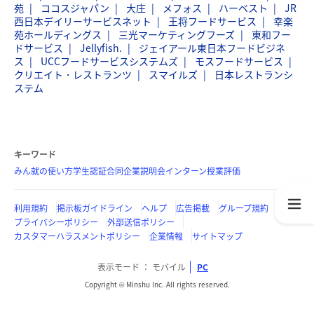
苑
ココスジャパン
大庄
メフォス
ハーベスト
JR
西日本デイリーサービスネット
王将フードサービス
幸楽
苑ホールディングス
三光マーケティングフーズ
東和フー
ドサービス
Jellyfish.
ジェイアール東日本フードビジネ
ス
UCCフードサービスシステムズ
モスフードサービス
クリエイト・レストランツ
スマイルズ
日本レストランシ
ステム
キーワード
みん就の使い方
学生認証
合同企業説明会
インターン
授業評価
利用規約
掲示板ガイドライン
ヘルプ
広告掲載
グループ規約
プライバシーポリシー
外部送信ポリシー
カスタマーハラスメントポリシー
企業情報
サイトマップ
表示モード
モバイル
PC
Copyright © Minshu Inc. All rights reserved.