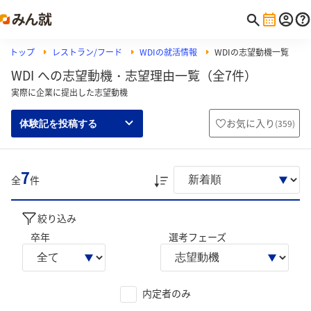
トップ
レストラン/フード
WDIの就活情報
WDIの志望動機一覧
WDI への志望動機・志望理由一覧（全7件）
実際に企業に提出した志望動機
お気に入り
(
359
)
体験記を投稿する
7
全
件
絞り込み
卒年
選考フェーズ
内定者のみ