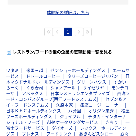
体験記の詳細はこちら
1
レストラン/フードの他の企業の志望動機一覧を見る
ワタミ
米国三越
ゼンショーホールディングス
エームサ
ービス
ドトールコーヒー
タリーズコーヒージャパン
日
本マクドナルドホールディングス
グリーンハウス
すかい
らーく
くら寿司
シャノアール
サイゼリヤ
モンテロ
ーザ
アペックス
日本レストランエンタプライズ
西洋フ
ード・コンパスグループ[西洋フードシステムズ]
セブン＆ア
イ・フードシステムズ
久原本家
銀座コージーコーナー
日本ＫＦＣホールディングス
八芳園
オリジン東秀
松屋
フーズホールディングス
ジョイフル
チタカ・インターナ
ショナル・フーズ
ANAケータリングサービス
きちり
一
冨士フードサービス
ダイオーズ
レックス・ホールディン
グス
プレナス
フードリンク
あきんどスシロー
叙々