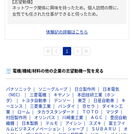
【志望動機】
ネットワーク関係に興味を持ったため。個人訪問の際に、
女性でも任された仕事ができると伺ったため。
体験記の詳細はこちら
1
電機/機械/材料の他の企業の志望動機一覧を見る
パナソニック
ソニーグループ
日立製作所
日本電気
（NEC）
三菱電機
キヤノン
本田技研工業（ホン
ダ）
トヨタ自動車
デンソー
東芝
日産自動車
キ
ーエンス
三菱重工業
バンダイ
京セラ
ダイキン工
業
ローム
タカラスタンダード
ＴＯＴＯ
マツダ
村田製作所
オリンパス
川崎重工業
ＡＧＣ
豊田自動
織機
日本製鉄
テルモ
アイシン
スズキ
富士フイ
ルムビジネスイノベーション
シャープ
ＳＵＢＡＲＵ
オ