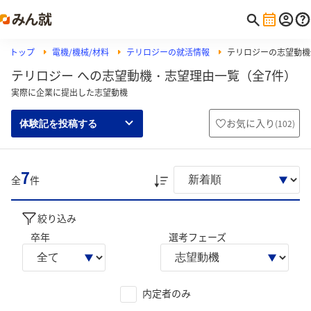
トップ
電機/機械/材料
テリロジーの就活情報
テリロジーの志望動機
テリロジー への志望動機・志望理由一覧（全7件）
実際に企業に提出した志望動機
お気に入り
(
102
)
体験記を投稿する
7
全
件
絞り込み
卒年
選考フェーズ
内定者のみ