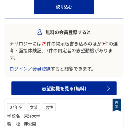
絞り込む
無料の会員登録すると
テリロジーには
79
件の掲示板書き込みのほか
9
件の選
考・面接体験記、
7
件の内定者の志望動機がありま
す。
ログイン／会員登録
すると閲覧できます。
志望動機を見る(無料)
07年卒
文系
男性
学校名
：
東洋大学
職種
：
非公開