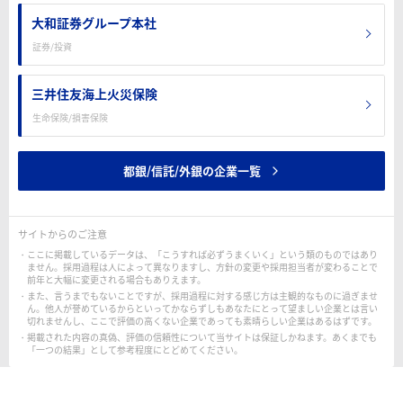
大和証券グループ本社
証券/投資
三井住友海上火災保険
生命保険/損害保険
都銀/信託/外銀の企業一覧
サイトからのご注意
ここに掲載しているデータは、「こうすれば必ずうまくいく」という類のものではあり
ません。採用過程は人によって異なりますし、方針の変更や採用担当者が変わることで
前年と大幅に変更される場合もありえます。
また、言うまでもないことですが、採用過程に対する感じ方は主観的なものに過ぎませ
ん。他人が誉めているからといってかならずしもあなたにとって望ましい企業とは言い
切れませんし、ここで評価の高くない企業であっても素晴らしい企業はあるはずです。
掲載された内容の真偽、評価の信頼性について当サイトは保証しかねます。あくまでも
「一つの結果」として参考程度にとどめてください。