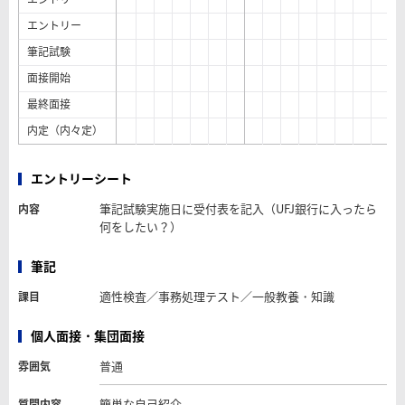
エントリー
筆記試験
面接開始
最終面接
内定（内々定）
エントリーシート
筆記試験実施日に受付表を記入（UFJ銀行に入ったら
内容
何をしたい？）
筆記
適性検査／事務処理テスト／一般教養・知識
課目
個人面接・集団面接
普通
雰囲気
簡単な自己紹介
質問内容