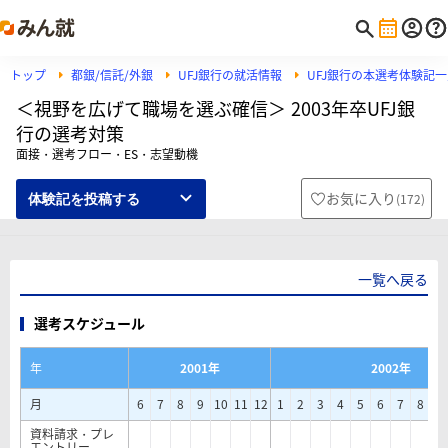
トップ
都銀/信託/外銀
UFJ銀行の就活情報
UFJ銀行の本選考体験記
＜視野を広げて職場を選ぶ確信＞ 2003年卒UFJ銀
行の選考対策
面接・選考フロー・ES・志望動機
お気に入り
(
172
)
体験記を投稿する
一覧へ戻る
選考スケジュール
年
2001年
2002年
月
6
7
8
9
10
11
12
1
2
3
4
5
6
7
8
9
資料請求・プレ
エントリー