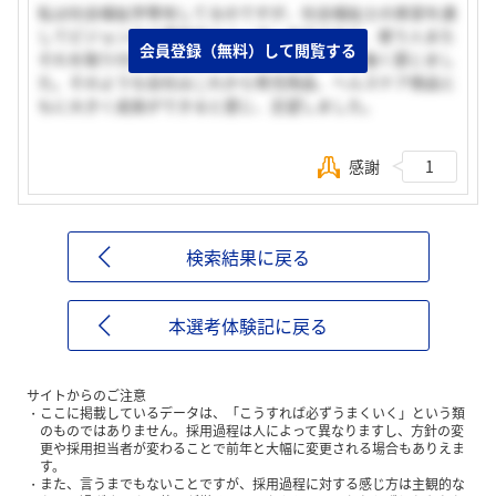
私は社会福祉学専攻してるのですが、社会福祉士の実習を通
してピジョンの介護用品はユーザー本位であり、使う人また
会員登録（無料）して閲覧する
それを取り付ける人のことも考えてる会社だと強く感じまし
た。そのような会社はこれから育児用品、ヘルスケア商品と
もに大きく成長ができると感じ、志望しました。
感謝
1
検索結果に戻る
本選考体験記に戻る
サイトからのご注意
ここに掲載しているデータは、「こうすれば必ずうまくいく」という類
のものではありません。採用過程は人によって異なりますし、方針の変
更や採用担当者が変わることで前年と大幅に変更される場合もありえま
す。
また、言うまでもないことですが、採用過程に対する感じ方は主観的な