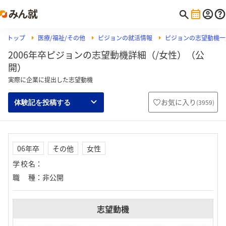
トップ
医療/福祉/その他
ピジョンの就活情報
ピジョンの志望動機一
2006年卒ピジョンの志望動機詳細（/女性）（公
開）
実際に企業に提出した志望動機
お気に入り
(
3959
)
体験記を投稿する
06年卒
その他
女性
学校名
：
職種
：
非公開
志望動機