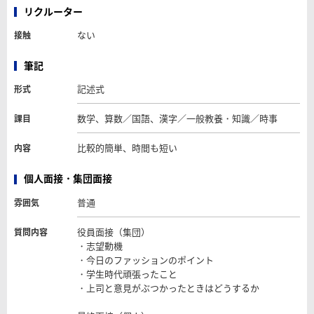
リクルーター
ない
接触
筆記
記述式
形式
数学、算数／国語、漢字／一般教養・知識／時事
課目
比較的簡単、時間も短い
内容
個人面接・集団面接
普通
雰囲気
役員面接（集団）
質問内容
・志望動機
・今日のファッションのポイント
・学生時代頑張ったこと
・上司と意見がぶつかったときはどうするか