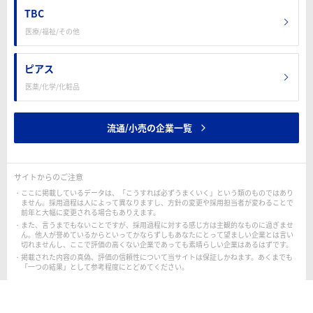
TBC
医療/福祉/その他
ピアス
医薬/化学/化粧品
流通/小売の企業一覧
サイトからのご注意
ここに掲載しているデータは、「こうすれば必ずうまくいく」という類のものではあり
ません。採用過程は人によって異なりますし、方針の変更や採用担当者が変わることで
前年と大幅に変更される場合もありえます。
また、言うまでもないことですが、採用過程に対する感じ方は主観的なものに過ぎませ
ん。他人が誉めているからといってかならずしもあなたにとって望ましい企業とは言い
切れませんし、ここで評価の高くない企業であっても素晴らしい企業はあるはずです。
掲載された内容の真偽、評価の信頼性について当サイトは保証しかねます。あくまでも
「一つの結果」として参考程度にとどめてください。