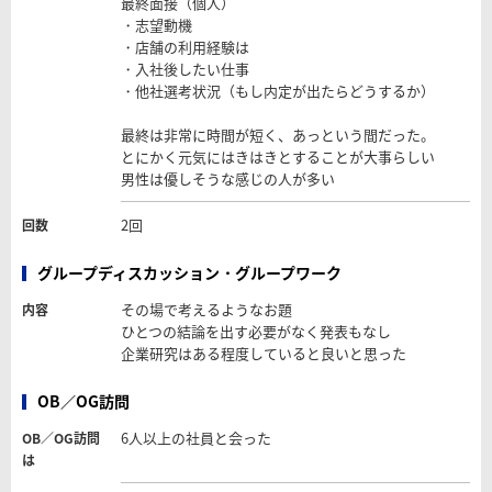
最終面接（個人）
・志望動機
・店舗の利用経験は
・入社後したい仕事
・他社選考状況（もし内定が出たらどうするか）
最終は非常に時間が短く、あっという間だった。
とにかく元気にはきはきとすることが大事らしい
男性は優しそうな感じの人が多い
2回
回数
グループディスカッション・グループワーク
その場で考えるようなお題
内容
ひとつの結論を出す必要がなく発表もなし
企業研究はある程度していると良いと思った
OB／OG訪問
6人以上の社員と会った
OB／OG訪問
は