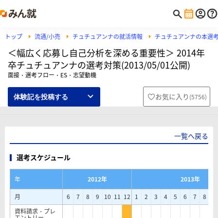
トップ
流通/小売
チュチュアンナの就活情報
チュチュアンナの本選
＜幅広く応募し自己分析を深める重要性＞ 2014年
卒チュチュアンナの選考対策(2013/05/01公開)
面接・選考フロー・ES・志望動機
お気に入り
(
5756
)
体験記を投稿する
一覧へ戻る
選考スケジュール
年
2012年
2013年
月
6
7
8
9
10
11
12
1
2
3
4
5
6
7
8
9
資料請求・プレ
エントリー