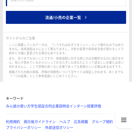
流通/小売の企業一覧
サイトからのご注意
ここに掲載しているデータは、「こうすれば必ずうまくいく」という類のものではあり
ません。採用過程は人によって異なりますし、方針の変更や採用担当者が変わることで
前年と大幅に変更される場合もありえます。
また、言うまでもないことですが、採用過程に対する感じ方は主観的なものに過ぎませ
ん。他人が誉めているからといってかならずしもあなたにとって望ましい企業とは言い
切れませんし、ここで評価の高くない企業であっても素晴らしい企業はあるはずです。
掲載された内容の真偽、評価の信頼性について当サイトは保証しかねます。あくまでも
「一つの結果」として参考程度にとどめてください。
キーワード
みん就の使い方
学生認証
合同企業説明会
インターン
授業評価
利用規約
掲示板ガイドライン
ヘルプ
広告掲載
グループ規約
プライバシーポリシー
外部送信ポリシー