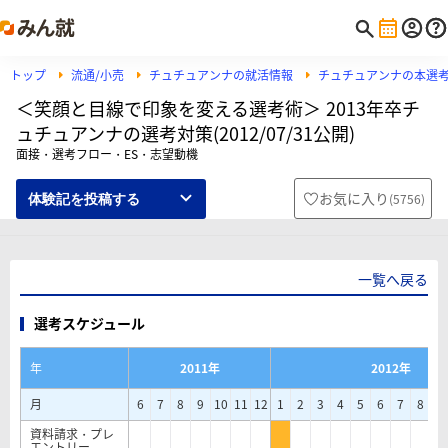
トップ
流通/小売
チュチュアンナの就活情報
チュチュアンナの本選
＜笑顔と目線で印象を変える選考術＞ 2013年卒チ
ュチュアンナの選考対策(2012/07/31公開)
面接・選考フロー・ES・志望動機
お気に入り
(
5756
)
体験記を投稿する
一覧へ戻る
選考スケジュール
年
2011年
2012年
月
6
7
8
9
10
11
12
1
2
3
4
5
6
7
8
9
資料請求・プレ
エントリー