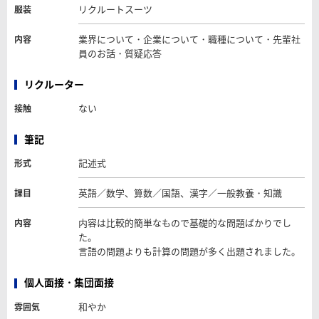
リクルートスーツ
服装
業界について・企業について・職種について・先輩社
内容
員のお話・質疑応答
リクルーター
ない
接触
筆記
記述式
形式
英語／数学、算数／国語、漢字／一般教養・知識
課目
内容は比較的簡単なもので基礎的な問題ばかりでし
内容
た。
言語の問題よりも計算の問題が多く出題されました。
個人面接・集団面接
和やか
雰囲気