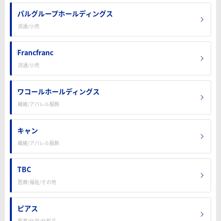
パルグループホールディングス
流通/小売
Francfranc
流通/小売
ワコールホールディングス
繊維/アパレル服飾
キャン
繊維/アパレル服飾
TBC
医療/福祉/その他
ピアス
医薬/化学/化粧品