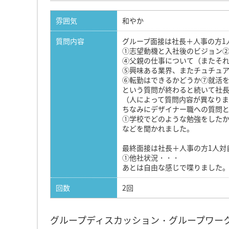
雰囲気
和やか
質問内容
グループ面接は社長＋人事の方1
①志望動機と入社後のビジョン②
④父親の仕事について（またそ
⑤興味ある業界、またチュチュ
⑥転勤はできるかどうか⑦就活
という質問が終わると続いて社
（人によって質問内容が異なり
ちなみにデザイナー職への質問
①学校でどのような勉強をした
などを聞かれました。
最終面接は社長＋人事の方1人対
①他社状況・・・
あとは自由な感じで喋りました
回数
2回
グループディスカッション・グループワー