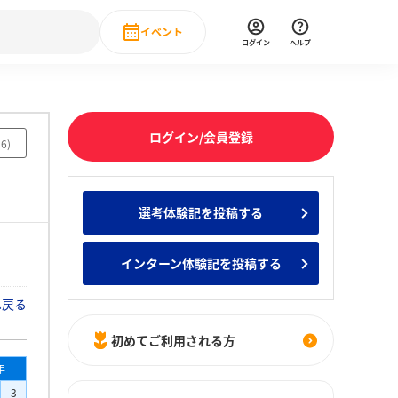
イベント
ログイン
ヘルプ
Event
の新卒就職人気企業ランキング
みんなのインターン人気企業ランキン
直近のイベント一覧
ログイン/会員登録
56
)
もっと見る
 IT・DX現場社員インタビュー
選考体験記を投稿する
の新卒就職人気企業ランキング
みんなのインターン人気企業ランキン
インターン体験記を投稿する
へ戻る
初めてご利用される方
年
3