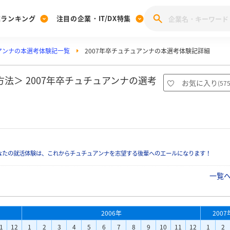
業ランキング
注目の企業・IT/DX特集
アンナの本選考体験記一覧
2007年卒チュチュアンナの本選考体験記詳細
注目の企業特集
みんなのIT業界新卒就職人気企業ランキング
みんな
[27卒] 本選考体験記投稿キャンペーン
28卒 注目企業特集
27卒 注目企業特集
みんなのDX企業就職ブランド調査
法＞ 2007年卒チュチュアンナの選考
お気に入り
(
57
注目のIT・DX企業特集
28卒 IT・DX企業特集
27卒 IT・DX企業特集
28卒
みんなのIT業界新卒就職人気企業ランキング
みんな
企業研究
なたの就活体験は、これからチュチュアンナを志望する後輩へのエールになります！
一覧
2006年
2007
1
12
1
2
3
4
5
6
7
8
9
10
11
12
1
2