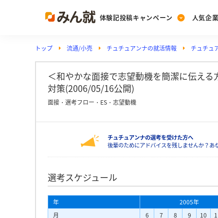
体験記投稿キャンペーン
人気企
トップ
流通/小売
チュチュアンナの就活情報
チュチュ
Post
Ranking
PickUp
投稿する
ランキングを見る
注目の企業特集
＜和やかな面接で志望動機を簡潔に伝える方
対策(2006/05/16公開)
面接・選考フロー・ES・志望動機
Vote
投票する
チュチュアンナの選考を受けた方へ
動画で知ろう！業界・
後輩のためにアドバイスを残しませんか？あ
選考スケジュール
年
2005年
月
6
7
8
9
10
1