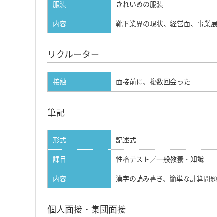
服装
きれいめの服装
内容
靴下業界の現状、経営面、事業
リクルーター
接触
面接前に、複数回会った
筆記
形式
記述式
課目
性格テスト／一般教養・知識
内容
漢字の読み書き、簡単な計算問題
個人面接・集団面接