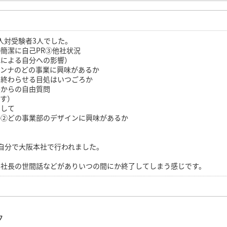
人対受験者3人でした。
簡潔に自己PR③他社状況
れによる自分への影響）
アンナのどの事業に興味があるか
を終わらせる目処はいつごろか
長からの自由質問
ます）
として
か②どの事業部のデザインに興味があるか
自分で大阪本社で行われました。
。社長の世間話などがありいつの間にか終了してしまう感じです。
ク