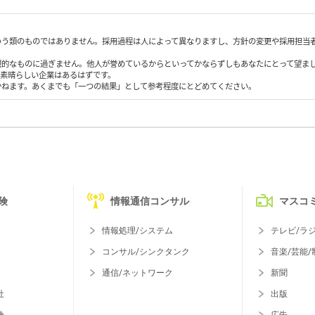
いう類のものではありません。採用過程は人によって異なりますし、方針の変更や採用担当
観的なものに過ぎません。他人が誉めているからといってかならずしもあなたにとって望ま
も素晴らしい企業はあるはずです。
かねます。あくまでも「一つの結果」として参考程度にとどめてください。
険
情報通信コンサル
マスコ
情報処理/システム
テレビ/ラ
コンサル/シンクタンク
音楽/芸能/
通信/ネットワーク
新聞
社
出版