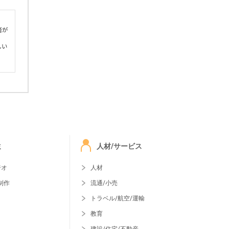
者が
しい
ミ
人材/サービス
ジオ
人材
制作
流通/小売
トラベル/航空/運輸
教育