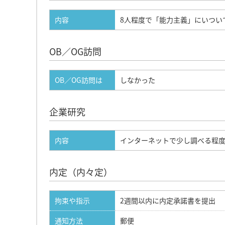
内容
8人程度で「能力主義」にいつい
OB／OG訪問
OB／OG訪問は
しなかった
企業研究
内容
インターネットで少し調べる程
内定（内々定）
拘束や指示
2週間以内に内定承諾書を提出
通知方法
郵便