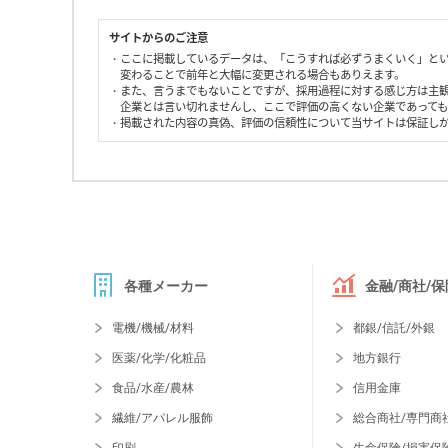
サイトからのご注意
・ここに掲載しているデータは、「こうすれば必ずうまくいく」と
変わることで前年と大幅に変更される場合もありえます。
・また、言うまでもないことですが、採用過程に対する感じ方は主
企業とは言い切れませんし、ここで評価の高くない企業であって
・掲載された内容の真偽、評価の信頼性について当サイトは保証し
各種メーカー
金融/商社/保
電機/機械/材料
都銀/信託/外銀
医薬/化学/化粧品
地方銀行
食品/水産/農林
信用金庫
繊維/アパレル服飾
総合商社/専門商