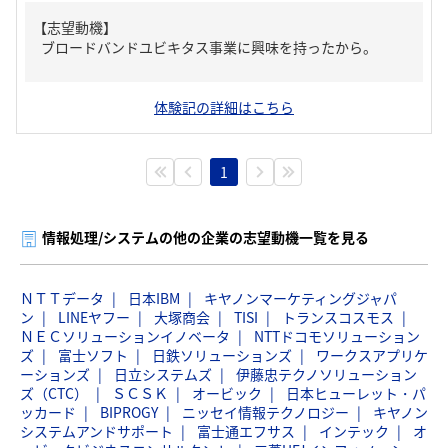
【志望動機】
ブロードバンドユビキタス事業に興味を持ったから。
体験記の詳細はこちら
1
情報処理/システムの他の企業の志望動機一覧を見る
ＮＴＴデータ
日本IBM
キヤノンマーケティングジャパ
ン
LINEヤフー
大塚商会
TISI
トランスコスモス
ＮＥＣソリューションイノベータ
NTTドコモソリューション
ズ
富士ソフト
日鉄ソリューションズ
ワークスアプリケ
ーションズ
日立システムズ
伊藤忠テクノソリューション
ズ（CTC）
ＳＣＳＫ
オービック
日本ヒューレット・パ
ッカード
BIPROGY
ニッセイ情報テクノロジー
キヤノン
システムアンドサポート
富士通エフサス
インテック
オ