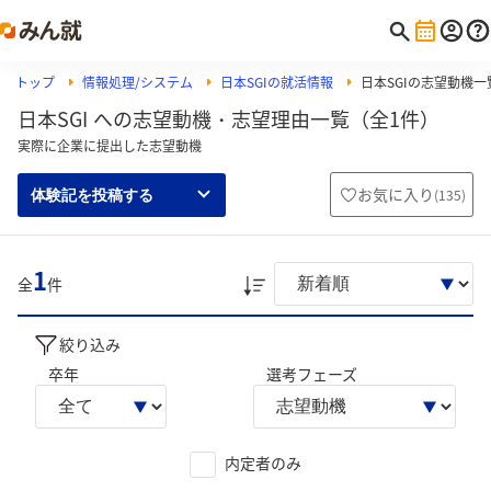
トップ
情報処理/システム
日本SGIの就活情報
日本SGIの志望動機一
日本SGI への志望動機・志望理由一覧（全1件）
実際に企業に提出した志望動機
お気に入り
(
135
)
体験記を投稿する
1
全
件
絞り込み
卒年
選考フェーズ
内定者のみ