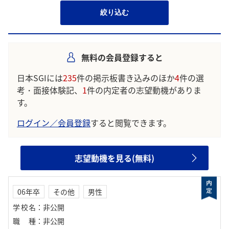
絞り込む
無料の会員登録すると
日本SGIには
235
件の掲示板書き込みのほか
4
件の選
考・面接体験記、
1
件の内定者の志望動機がありま
す。
ログイン／会員登録
すると閲覧できます。
志望動機を見る(無料)
06年卒
その他
男性
学校名
：
非公開
職種
：
非公開