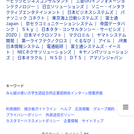
ービックビジネスコンサルタント
三菱UFJインフォメーショ
ンテクノロジー
日立ソリューションズ
ソニー・インタラ
クティブエンタテインメント
日本ビジネスシステムズ
パ
ナソニック コネクト
東京海上日動システムズ
富士通
Japan
京セラコミュニケーションシステム
帝国データバ
ンク
Ｓｋｙ
日本タタ・コンサルタンシー・サービシズ
ZOZO
日本マイクロソフト
マクロミル
ヤマトシステム
開発
第一ライフテクノクロス
ぐるなび
アイル
JR東
日本情報システム
電通総研
富士通システムズ・イース
ト
NECネクサソリューションズ
キヤノンITソリューション
ズ
日本オラクル
ＮＳＤ
ＤＴＳ
アマゾンジャパン
キーワード
みん就の使い方
学生認証
合同企業説明会
インターン
授業評価
利用規約
掲示板ガイドライン
ヘルプ
広告掲載
グループ規約
プライバシーポリシー
外部送信ポリシー
カスタマーハラスメントポリシー
企業情報
サイトマップ