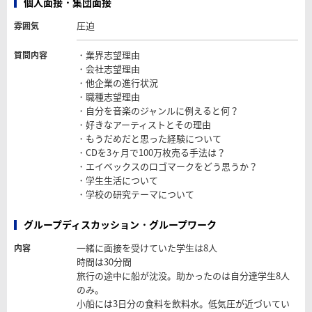
個人面接・集団面接
圧迫
雰囲気
・業界志望理由
質問内容
・会社志望理由
・他企業の進行状況
・職種志望理由
・自分を音楽のジャンルに例えると何？
・好きなアーティストとその理由
・もうだめだと思った経験について
・CDを3ヶ月で100万枚売る手法は？
・エイベックスのロゴマークをどう思うか？
・学生生活について
・学校の研究テーマについて
グループディスカッション・グループワーク
一緒に面接を受けていた学生は8人
内容
時間は30分間
旅行の途中に船が沈没。助かったのは自分達学生8人
のみ。
小船には3日分の食料を飲料水。低気圧が近づいてい