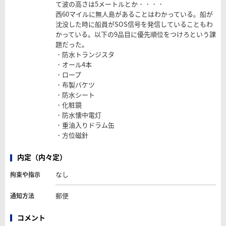
て波の高さは5メートルとか・・・・
西60マイルに無人島があることはわかっている。船が
沈没した時に船員がSOS信号を発信していることもわ
かっている。以下の9品目に優先順位をつけろという課
題だった。
・防水トランジスタ
・オール4本
・ロープ
・布製バケツ
・防水シート
・化粧鏡
・防水懐中電灯
・重油入りドラム缶
・方位磁針
内定（内々定）
なし
拘束や指示
郵便
通知方法
コメント