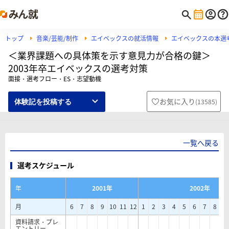
トップ
音楽/芸能/制作
エイベックスの就活情報
エイベックスの本選
＜業界課題への具体策を示す意見力が合格の鍵＞
2003年卒エイベックスの選考対策
面接・選考フロー・ES・志望動機
お気に入り
(
13585
)
体験記を投稿する
一覧へ戻る
選考スケジュール
年
2001年
2002年
月
6
7
8
9
10
11
12
1
2
3
4
5
6
7
8
9
資料請求・プレ
エントリー