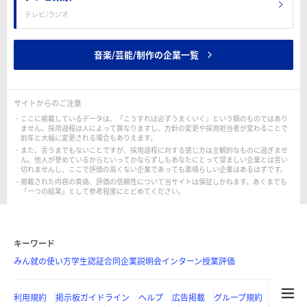
テレビ/ラジオ
音楽/芸能/制作の企業一覧
サイトからのご注意
ここに掲載しているデータは、「こうすれば必ずうまくいく」という類のものではあり
ません。採用過程は人によって異なりますし、方針の変更や採用担当者が変わることで
前年と大幅に変更される場合もありえます。
また、言うまでもないことですが、採用過程に対する感じ方は主観的なものに過ぎませ
ん。他人が誉めているからといってかならずしもあなたにとって望ましい企業とは言い
切れませんし、ここで評価の高くない企業であっても素晴らしい企業はあるはずです。
掲載された内容の真偽、評価の信頼性について当サイトは保証しかねます。あくまでも
「一つの結果」として参考程度にとどめてください。
キーワード
みん就の使い方
学生認証
合同企業説明会
インターン
授業評価
利用規約
掲示板ガイドライン
ヘルプ
広告掲載
グループ規約