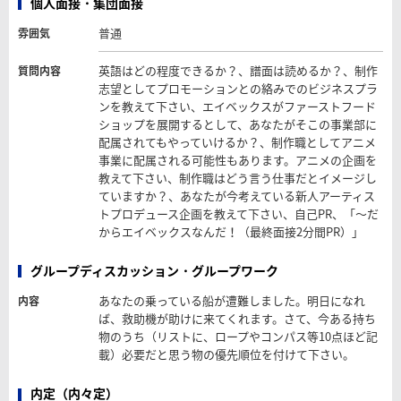
個人面接・集団面接
普通
雰囲気
英語はどの程度できるか？、譜面は読めるか？、制作
質問内容
志望としてプロモーションとの絡みでのビジネスプラ
ンを教えて下さい、エイベックスがファーストフード
ショップを展開するとして、あなたがそこの事業部に
配属されてもやっていけるか？、制作職としてアニメ
事業に配属される可能性もあります。アニメの企画を
教えて下さい、制作職はどう言う仕事だとイメージし
ていますか？、あなたが今考えている新人アーティス
トプロデュース企画を教えて下さい、自己PR、「～だ
からエイベックスなんだ！（最終面接2分間PR）」
グループディスカッション・グループワーク
あなたの乗っている船が遭難しました。明日になれ
内容
ば、救助機が助けに来てくれます。さて、今ある持ち
物のうち（リストに、ロープやコンパス等10点ほど記
載）必要だと思う物の優先順位を付けて下さい。
内定（内々定）