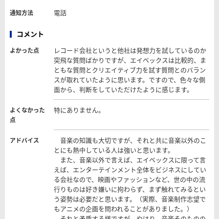
電話
通知方法
コメント
レコード会社というと他社は発想力を試しているのか
よかった点
突飛な質問ばかりですが、エイベックスは比較的、ま
ともな質問とクリエイティブ力を試す質問とのバラン
スが取れていたように思います。ですので、色々な側
面から、判断をしていただけたように感じます。
特にありません。
よくなかった
点
音楽の知識も大切ですが、それと共に音楽以外のこ
アドバイス
とにも熱中している人は強いと思います。
また、音楽以外で言えば、エイベックスに限って言
えば、エンターテインメント全体をビジネスにしてい
る会社なので、映画やファッションなど、世の中の流
行りものは好き嫌いに拘わらず、まず触れてみるとい
う姿勢は必要だと思います。（実際、音楽制作志望で
もアニメの企画を問われることがありました。）
それと矛盾する様ですが、やはり、音楽そのものの