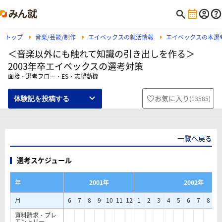
トップ
音楽/芸能/制作
エイベックスの就活情報
エイベックスの本選
＜音楽以外にも触れて知識の引き出しを作る＞
2003年卒エイベックスの選考対策
面接・選考フロー・ES・志望動機
お気に入り
(
13585
)
体験記を投稿する
一覧へ戻る
選考スケジュール
年
2001年
2002年
月
6
7
8
9
10
11
12
1
2
3
4
5
6
7
8
9
資料請求・プレ
エントリー