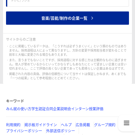
テレビ/ラジオ
音楽/芸能/制作の企業一覧
サイトからのご注意
ここに掲載しているデータは、「こうすれば必ずうまくいく」という類のものではあり
ません。採用過程は人によって異なりますし、方針の変更や採用担当者が変わることで
前年と大幅に変更される場合もありえます。
また、言うまでもないことですが、採用過程に対する感じ方は主観的なものに過ぎませ
ん。他人が誉めているからといってかならずしもあなたにとって望ましい企業とは言い
切れませんし、ここで評価の高くない企業であっても素晴らしい企業はあるはずです。
掲載された内容の真偽、評価の信頼性について当サイトは保証しかねます。あくまでも
「一つの結果」として参考程度にとどめてください。
キーワード
みん就の使い方
学生認証
合同企業説明会
インターン
授業評価
利用規約
掲示板ガイドライン
ヘルプ
広告掲載
グループ規約
プライバシーポリシー
外部送信ポリシー