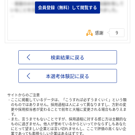
・音楽のみならず、さまざまなコンテンツの最先端を有して
会員登録（無料）して閲覧する
いることを活かした、多角的なビジネスに惹かれました。
・
感謝
9
検索結果に戻る
本選考体験記に戻る
サイトからのご注意
ここに掲載しているデータは、「こうすれば必ずうまくいく」という類
のものではありません。採用過程は人によって異なりますし、方針の変
更や採用担当者が変わることで前年と大幅に変更される場合もありえま
す。
また、言うまでもないことですが、採用過程に対する感じ方は主観的な
ものに過ぎません。他人が誉めているからといってかならずしもあなた
にとって望ましい企業とは言い切れませんし、ここで評価の高くない企
業であっても素晴らしい企業はあるはずです。