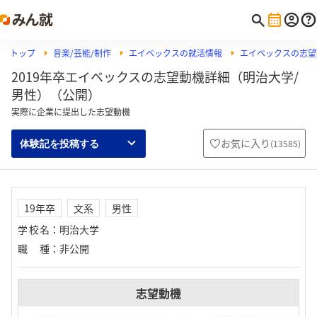
トップ
音楽/芸能/制作
エイベックスの就活情報
エイベックスの志望
2019年卒エイベックスの志望動機詳細（明治大学/
男性）（公開）
実際に企業に提出した志望動機
お気に入り
(
13585
)
体験記を投稿する
19年卒
文系
男性
学校名
：
明治大学
職種
：
非公開
志望動機