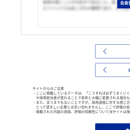
音楽を聞くことが大好きであること、楽しいこ
会員
エイベックスはあこがれの職場であり、また自
サイトからのご注意
ここに掲載しているデータは、「こうすれば必ずうまくいく
や採用担当者が変わることで前年と大幅に変更される場合も
また、言うまでもないことですが、採用過程に対する感じ方
とって望ましい企業とは言い切れませんし、ここで評価の高
掲載された内容の真偽、評価の信頼性について当サイトは保