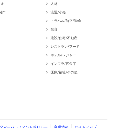
ジオ
人材
制作
流通/小売
トラベル/航空/運輸
教育
建設/住宅/不動産
レストラン/フード
ホテル/レジャー
インフラ/官公庁
医療/福祉/その他
タマーハラスメントポリシー
企業情報
サイトマップ