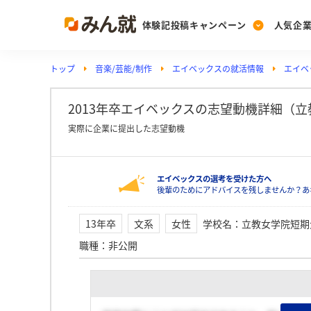
体験記投稿キャンペーン
人気企
トップ
音楽/芸能/制作
エイベックスの就活情報
エイベ
Post
Ranking
PickUp
投稿する
ランキングを見る
注目の企業特集
2013年卒エイベックスの志望動機詳細（
実際に企業に提出した志望動機
Vote
エイベックスの選考を受けた方へ
投票する
後輩のためにアドバイスを残しませんか？あ
動画で知ろう！業界・
13年卒
文系
女性
学校名
：
立教女学院短期
職種
：
非公開