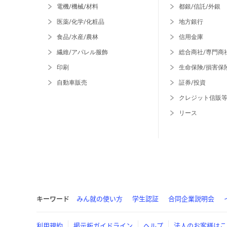
電機/機械/材料
都銀/信託/外銀
医薬/化学/化粧品
地方銀行
食品/水産/農林
信用金庫
繊維/アパレル服飾
総合商社/専門商
印刷
生命保険/損害保
自動車販売
証券/投資
クレジット信販
リース
キーワード
みん就の使い方
学生認証
合同企業説明会
利用規約
掲示板ガイドライン
ヘルプ
法人のお客様はこ