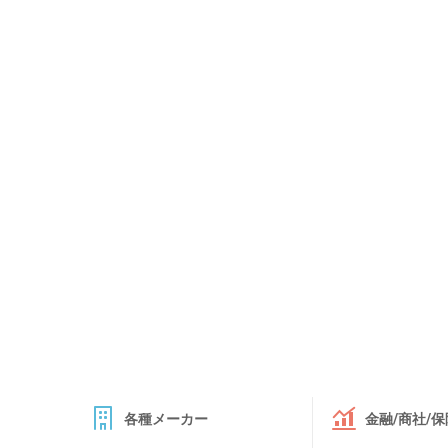
各種メーカー
金融/商社/保