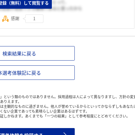
とをすることが大好きな私にとって、
登録（無料）して閲覧する
分自身が成長できる職場であると思ったから
感謝
1
検索結果に戻る
本選考体験記に戻る
」という類のものではありません。採用過程は人によって異なりますし、方針の変
ありえます。
は主観的なものに過ぎません。他人が誉めているからといってかならずしもあなた
くない企業であっても素晴らしい企業はあるはずです。
証しかねます。あくまでも「一つの結果」として参考程度にとどめてください。