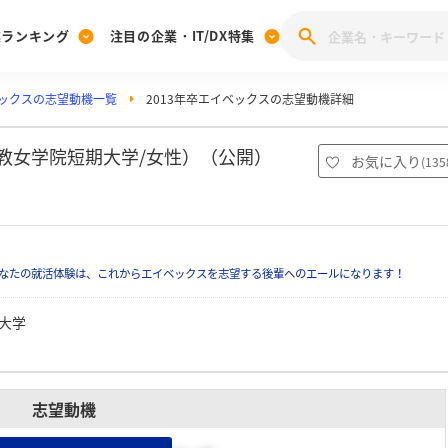
業ランキング
注目の企業・IT/DX特集
ックスの志望動機一覧
2013年卒エイベックスの志望動機詳細
注目の企業特集
みんなのIT業界新卒就職人気企業ランキング
みんな
[27卒] 本選考体験記投稿キャンペーン
28卒 注目企業特集
27卒 注目企業特集
みんなのDX企業就職ブランド調査
立教女学院短期大学/女性）（公開）
お気に入り
(
135
注目のIT・DX企業特集
28卒 IT・DX企業特集
27卒 IT・DX企業特集
28卒
みんなのIT業界新卒就職人気企業ランキング
みんな
なたの就活体験は、これからエイベックスを志望する後輩へのエールになります！
企業研究
大学
志望動機