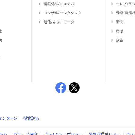
情報処理/システム
テレビ/ラ
コンサル/シンクタンク
音楽/芸能/
通信/ネットワーク
新聞
社
出版
険
広告
等
インターン
授業評価
ちら
グループ規約
プライバシーポリシー
外部送信ポリシー
カス