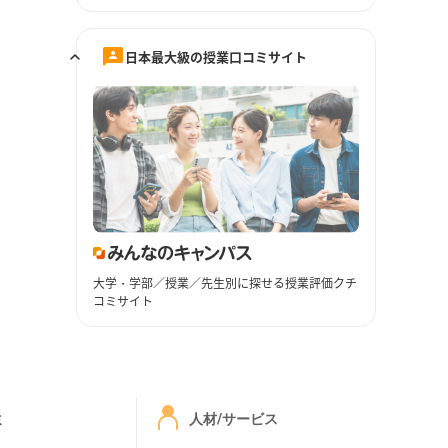
日本最大級の授業口コミサイト
大学・学部／授業／先生別に探せる授業評価クチ
コミサイト
ミ
人材/サービス