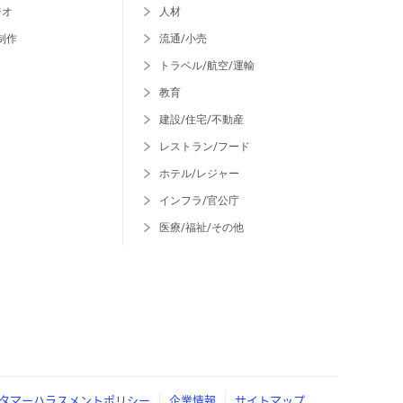
ジオ
人材
制作
流通/小売
トラベル/航空/運輸
教育
建設/住宅/不動産
レストラン/フード
ホテル/レジャー
インフラ/官公庁
医療/福祉/その他
タマーハラスメントポリシー
企業情報
サイトマップ