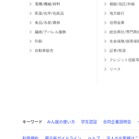
電機/機械/材料
都銀/信託/外銀
医薬/化学/化粧品
地方銀行
食品/水産/農林
信用金庫
繊維/アパレル服飾
総合商社/専門商
印刷
生命保険/損害保
自動車販売
証券/投資
クレジット信販
リース
キーワード
みん就の使い方
学生認証
合同企業説明会
利用規約
掲示板ガイドライン
ヘルプ
法人のお客様はこ