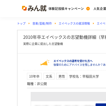
体験記投稿キャンペーン
人気企
トップ
音楽/芸能/制作
エイベックスの就活情報
エイベ
Post
Ranking
PickUp
投稿する
ランキングを見る
注目の企業特集
2010年卒エイベックスの志望動機詳細（早
実際に企業に提出した志望動機
Vote
エイベックスの選考を受けた方へ
投票する
後輩のためにアドバイスを残しませんか？あ
動画で知ろう！業界・
10年卒
文系
男性
学校名
：
早稲田大学
職種
：
非公開