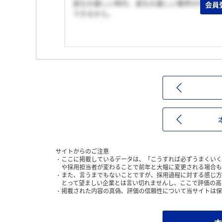
変化の激しい時代、変化の激しい業界の中で、
会員
できるから。
サイトからのご注意
ここに掲載しているデータは、「こうすれば必ずうまくいく
や採用担当者が変わることで前年と大幅に変更される場合も
また、言うまでもないことですが、採用過程に対する感じ方
とって望ましい企業とは言い切れませんし、ここで評価の高
掲載された内容の真偽、評価の信頼性について当サイトは保