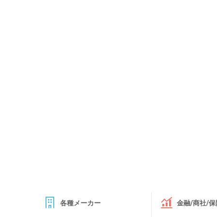
各種メーカー
金融/商社/保