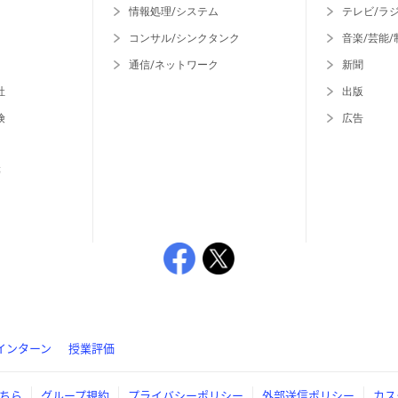
情報処理/システム
テレビ/ラ
コンサル/シンクタンク
音楽/芸能/
通信/ネットワーク
新聞
社
出版
険
広告
等
インターン
授業評価
ちら
グループ規約
プライバシーポリシー
外部送信ポリシー
カス