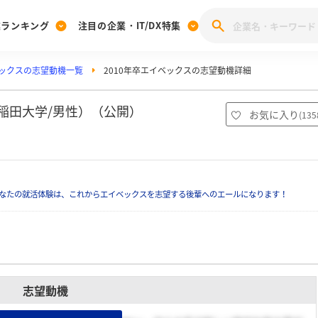
業ランキング
注目の企業・IT/DX特集
ックスの志望動機一覧
2010年卒エイベックスの志望動機詳細
注目の企業特集
みんなのIT業界新卒就職人気企業ランキング
みんな
[27卒] 本選考体験記投稿キャンペーン
28卒 注目企業特集
27卒 注目企業特集
みんなのDX企業就職ブランド調査
稲田大学/男性）（公開）
お気に入り
(
135
注目のIT・DX企業特集
28卒 IT・DX企業特集
27卒 IT・DX企業特集
28卒
みんなのIT業界新卒就職人気企業ランキング
みんな
なたの就活体験は、これからエイベックスを志望する後輩へのエールになります！
企業研究
志望動機