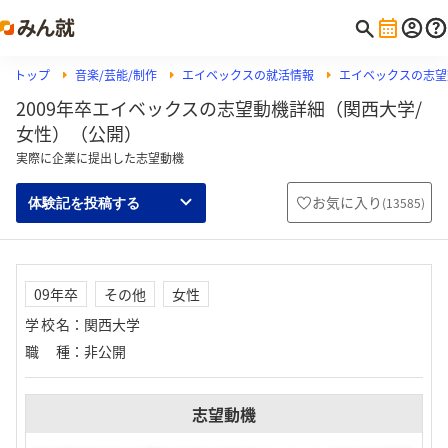
トップ
音楽/芸能/制作
エイベックスの就活情報
エイベックスの志望
2009年卒エイベックスの志望動機詳細（関西大学/
女性）（公開）
実際に企業に提出した志望動機
お気に入り
(
13585
)
体験記を投稿する
09年卒
その他
女性
学校名
：
関西大学
職種
：
非公開
志望動機