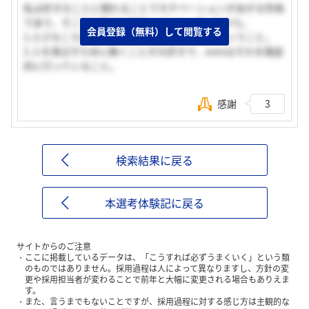
私は好きなことに関わることでモチベーションがあがる性格
であり、そこで以下の2点がavexにマッチしたから。
会員登録（無料）して閲覧する
1.小さなころからavexの音楽が大好きだったということ。
2.人を喜ばすために動くことが大好きで、avexはそれを徹底
的に行っていること。
感謝
3
検索結果に戻る
本選考体験記に戻る
サイトからのご注意
ここに掲載しているデータは、「こうすれば必ずうまくいく」という類
のものではありません。採用過程は人によって異なりますし、方針の変
更や採用担当者が変わることで前年と大幅に変更される場合もありえま
す。
また、言うまでもないことですが、採用過程に対する感じ方は主観的な