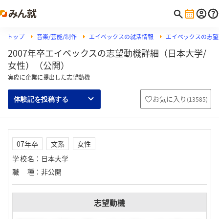
トップ
音楽/芸能/制作
エイベックスの就活情報
エイベックスの志望
2007年卒エイベックスの志望動機詳細（日本大学/
女性）（公開）
実際に企業に提出した志望動機
お気に入り
(
13585
)
体験記を投稿する
07年卒
文系
女性
学校名
：
日本大学
職種
：
非公開
志望動機