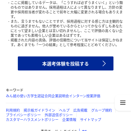
ここに掲載しているデータは、「こうすれば必ずうまくいく」という類
のものではありません。採用過程は人によって異なりますし、方針の変
更や採用担当者が変わることで前年と大幅に変更される場合もありえま
す。
また、言うまでもないことですが、採用過程に対する感じ方は主観的な
ものに過ぎません。他人が誉めているからといってかならずしもあなた
にとって望ましい企業とは言い切れませんし、ここで評価の高くない企
業であっても素晴らしい企業はあるはずです。
掲載された内容の真偽、評価の信頼性について当サイトは保証しかねま
す。あくまでも「一つの結果」として参考程度にとどめてください。
本選考体験を投稿する
キーワード
みん就の使い方
学生認証
合同企業説明会
インターン
授業評価
利用規約
掲示板ガイドライン
ヘルプ
広告掲載
グループ規約
プライバシーポリシー
外部送信ポリシー
カスタマーハラスメントポリシー
企業情報
サイトマップ