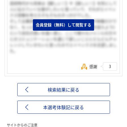
高校時代から将来は【嬉しい！】や【楽しい！】を形にして
人に伝えていく仕事がしたいと思っていて、それがエイベッ
クス受験を考えたそもそものきっかけでした。
そして企業研究などで調べていくうちに《音楽や映像だけで
会員登録（無料）して閲覧する
なく、もっと幅広い視野でエンターテイメントを捉えよう》
という会社の想いを強く感じ、ここで様々なジャンルの方々
とのコミュニケーションを通じて新しいことにどんどんチャ
レンジしていきたいと思ったのでエイベックスを志望しまし
た。
感謝
3
検索結果に戻る
本選考体験記に戻る
サイトからのご注意