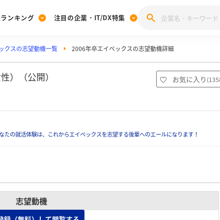
業ランキング
注目の企業・IT/DX特集
ックスの志望動機一覧
2006年卒エイベックスの志望動機詳細
注目の企業特集
みんなのIT業界新卒就職人気企業ランキング
みんな
[27卒] 本選考体験記投稿キャンペーン
28卒 注目企業特集
27卒 注目企業特集
みんなのDX企業就職ブランド調査
女性）（公開）
お気に入り
(
135
注目のIT・DX企業特集
28卒 IT・DX企業特集
27卒 IT・DX企業特集
28卒
みんなのIT業界新卒就職人気企業ランキング
みんな
なたの就活体験は、これからエイベックスを志望する後輩へのエールになります！
企業研究
志望動機
登録（無料）して閲覧する