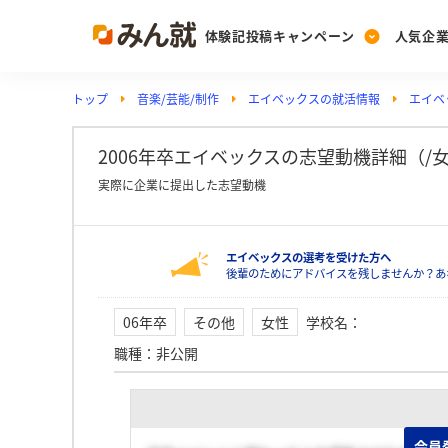
体験記投稿キャンペーン
人気企
トップ
音楽/芸能/制作
エイベックスの就活情報
エイベ
Post
Ranking
PickUp
投稿する
ランキングを見る
注目の企業特集
2006年卒エイベックスの志望動機詳細（/
実際に企業に提出した志望動機
Vote
エイベックスの選考を受けた方へ
投票する
後輩のためにアドバイスを残しませんか？あ
動画で知ろう！業界・
06年卒
その他
女性
学校名
：
職種
：
非公開
会員