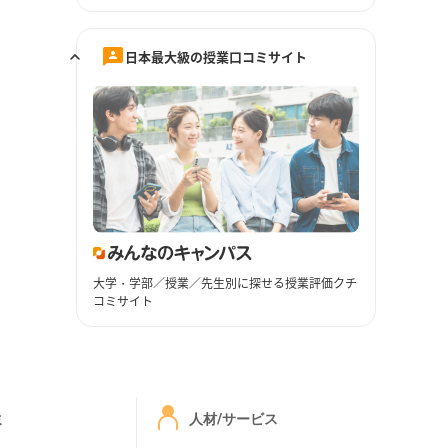
日本最大級の授業口コミサイト
大学・学部／授業／先生別に探せる授業評価クチ
コミサイト
ミ
人材/サービス