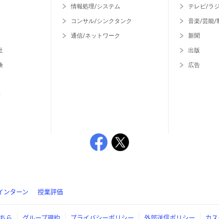
情報処理/システム
テレビ/ラ
コンサル/シンクタンク
音楽/芸能/
通信/ネットワーク
新聞
社
出版
険
広告
等
インターン
授業評価
ちら
グループ規約
プライバシーポリシー
外部送信ポリシー
カス