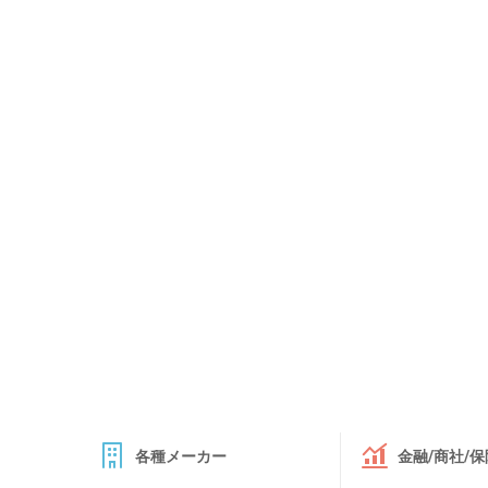
各種メーカー
金融/商社/保