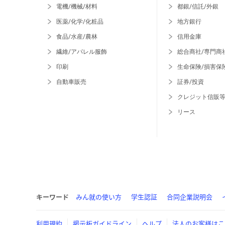
電機/機械/材料
都銀/信託/外銀
医薬/化学/化粧品
地方銀行
食品/水産/農林
信用金庫
繊維/アパレル服飾
総合商社/専門商
印刷
生命保険/損害保
自動車販売
証券/投資
クレジット信販
リース
キーワード
みん就の使い方
学生認証
合同企業説明会
利用規約
掲示板ガイドライン
ヘルプ
法人のお客様はこ