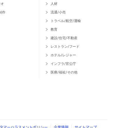
ジオ
人材
制作
流通/小売
トラベル/航空/運輸
教育
建設/住宅/不動産
レストラン/フード
ホテル/レジャー
インフラ/官公庁
医療/福祉/その他
タマーハラスメントポリシー
企業情報
サイトマップ