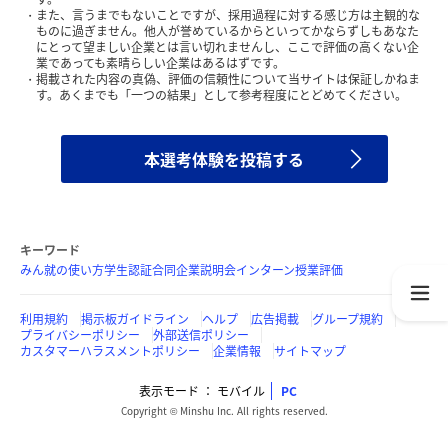
また、言うまでもないことですが、採用過程に対する感じ方は主観的な
ものに過ぎません。他人が誉めているからといってかならずしもあなた
にとって望ましい企業とは言い切れませんし、ここで評価の高くない企
業であっても素晴らしい企業はあるはずです。
掲載された内容の真偽、評価の信頼性について当サイトは保証しかねま
す。あくまでも「一つの結果」として参考程度にとどめてください。
本選考体験を投稿する
キーワード
みん就の使い方
学生認証
合同企業説明会
インターン
授業評価
利用規約
掲示板ガイドライン
ヘルプ
広告掲載
グループ規約
プライバシーポリシー
外部送信ポリシー
カスタマーハラスメントポリシー
企業情報
サイトマップ
表示モード
モバイル
PC
Copyright © Minshu Inc. All rights reserved.