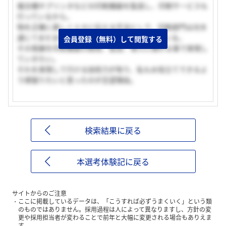
複合機やプリンタなどの印刷機器を製造し、印刷サービスも
行っているから。
物を正確に美しく人々に伝える手法として、印刷部門は光を
通じてまだまだ発展するのではないかと考えている。
会員登録（無料）して閲覧する
その発展を印刷機器の開発、製造、導入に関わる事で実現し
ていきたい。
それを実現して行ける技術力が有り、私もお役立てできるよ
う頑張りたいと思ったのが志望理由。
検索結果に戻る
本選考体験記に戻る
サイトからのご注意
ここに掲載しているデータは、「こうすれば必ずうまくいく」という類
のものではありません。採用過程は人によって異なりますし、方針の変
更や採用担当者が変わることで前年と大幅に変更される場合もありえま
す。