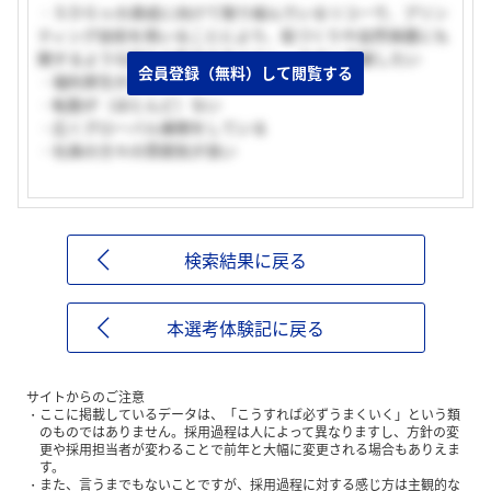
・ＳＤＧｓの達成に向けて取り組んでいるリコーで、プリン
ティング技術を用いることにより、街づくりや自然保護にも
関するような新たな製品を生みだし、社会に貢献したい
会員登録（無料）して閲覧する
・福利厚生がよい
・転勤が（ほとんど）ない
・広くグローバル展開をしている
・社員の方々の雰囲気が良い
検索結果に戻る
本選考体験記に戻る
サイトからのご注意
ここに掲載しているデータは、「こうすれば必ずうまくいく」という類
のものではありません。採用過程は人によって異なりますし、方針の変
更や採用担当者が変わることで前年と大幅に変更される場合もありえま
す。
また、言うまでもないことですが、採用過程に対する感じ方は主観的な