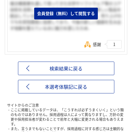
複合機事業を通して培ってきた光学やソフトウェア等のコア
技術を活用して，シータやステレオカメラなど新しい製品を
会員登録（無料）して閲覧する
創出している技術力に強みを感じている．また，売り上げの
５％を研究開発に投資しており，今後の新しい価値を生み出
す地盤を整えている点に魅力を感じたため．
感謝
1
検索結果に戻る
本選考体験記に戻る
サイトからのご注意
ここに掲載しているデータは、「こうすれば必ずうまくいく」という類
のものではありません。採用過程は人によって異なりますし、方針の変
更や採用担当者が変わることで前年と大幅に変更される場合もありえま
す。
また、言うまでもないことですが、採用過程に対する感じ方は主観的な