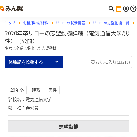
トップ
電機/機械/材料
リコーの就活情報
リコーの志望動機一覧
2020年卒リコーの志望動機詳細（電気通信大学/男
性）（公開）
実際に企業に提出した志望動機
お気に入り
(
23218
)
体験記を投稿する
20年卒
理系
男性
学校名
：
電気通信大学
職種
：
非公開
志望動機