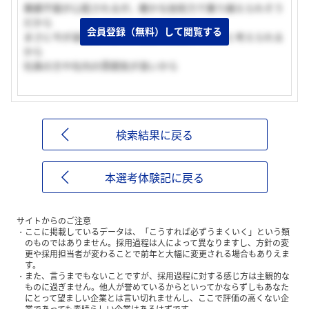
業績不振が心配されるが，確かな技術力で乗り越えられそう
だから
会員登録（無料）して閲覧する
まさに今が過渡期であり，貴重な経験ができると考えられる
から
社員の方や社内の雰囲気が良いから
検索結果に戻る
本選考体験記に戻る
サイトからのご注意
ここに掲載しているデータは、「こうすれば必ずうまくいく」という類
のものではありません。採用過程は人によって異なりますし、方針の変
更や採用担当者が変わることで前年と大幅に変更される場合もありえま
す。
また、言うまでもないことですが、採用過程に対する感じ方は主観的な
ものに過ぎません。他人が誉めているからといってかならずしもあなた
にとって望ましい企業とは言い切れませんし、ここで評価の高くない企