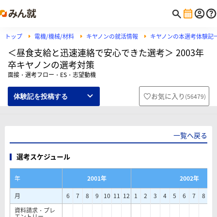
トップ
電機/機械/材料
キヤノンの就活情報
キヤノンの本選考体験記
＜昼食支給と迅速連絡で安心できた選考＞ 2003年
卒キヤノンの選考対策
面接・選考フロー・ES・志望動機
お気に入り
(
56479
)
体験記を投稿する
一覧へ戻る
選考スケジュール
年
2001年
2002年
月
6
7
8
9
10
11
12
1
2
3
4
5
6
7
8
9
資料請求・プレ
エントリー