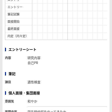
エントリー
筆記試験
面接開始
最終面接
内定（内々定）
エントリーシート
研究内容
内容
自己PR
筆記
適性検査
課目
個人面接・集団面接
和やか
雰囲気
学生時代何をやってきたか
質問内容