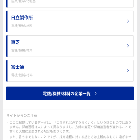
医薬/化学/化粧品
日立製作所
電機/機械/材料
東芝
電機/機械/材料
富士通
電機/機械/材料
電機/機械/材料の企業一覧
サイトからのご注意
ここに掲載しているデータは、「こうすれば必ずうまくいく」という類のものではあり
ません。採用過程は人によって異なりますし、方針の変更や採用担当者が変わることで
前年と大幅に変更される場合もありえます。
また、言うまでもないことですが、採用過程に対する感じ方は主観的なものに過ぎませ