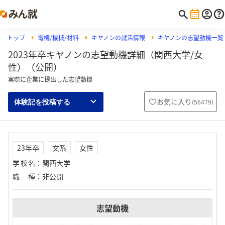
トップ
電機/機械/材料
キヤノンの就活情報
キヤノンの志望動機一覧
2023年卒キヤノンの志望動機詳細（関西大学/女
性）（公開）
実際に企業に提出した志望動機
お気に入り
(
56479
)
体験記を投稿する
23年卒
文系
女性
学校名
：
関西大学
職種
：
非公開
志望動機