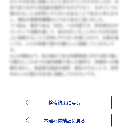
の人々の生活に貢献したいと言わせていただきましたが、文
系でありながら完成品を販売するだけでなく、ものづくりに
携われることは非常にやりがいのあることであると考えます
し、御社の事務系職種ならではであると思いました。
３つ目は、理念である「共生」への共感です。学生時代のボ
ランティア活動を通して、自分の行ったことが人々の生活向
上に貢献することに非常にやりがいを感じたので、仕事を通
しても、人々の幸福で豊かな暮らしに貢献していきたいで
す。
以上の理由より、私の強みである目標達成に対する粘り強い
行動力とこれまでの海外経験で培った語学力・多様性への理
解を活かし、高品質な製品を提供・普及させることで、世界
中の人々の豊かな生活に貢献して行きたいです。
検索結果に戻る
本選考体験記に戻る