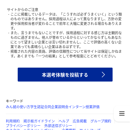
サイトからのご注意
ここに掲載しているデータは、「こうすれば必ずうまくいく」という類
のものではありません。採用過程は人によって異なりますし、方針の変
更や採用担当者が変わることで前年と大幅に変更される場合もありえま
す。
また、言うまでもないことですが、採用過程に対する感じ方は主観的な
ものに過ぎません。他人が誉めているからといってかならずしもあなた
にとって望ましい企業とは言い切れませんし、ここで評価の高くない企
業であっても素晴らしい企業はあるはずです。
掲載された内容の真偽、評価の信頼性について当サイトは保証しかねま
す。あくまでも「一つの結果」として参考程度にとどめてください。
本選考体験を投稿する
キーワード
みん就の使い方
学生認証
合同企業説明会
インターン
授業評価
利用規約
掲示板ガイドライン
ヘルプ
広告掲載
グループ規約
プライバシーポリシー
外部送信ポリシー