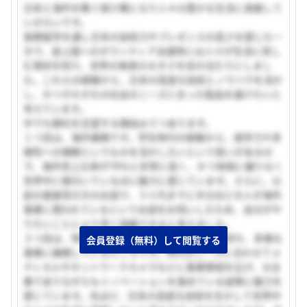
日本と海外を繋ぐ架け橋となり人々の豊かな生活に貢献して
いきたいです。
長期留学を通し日本の技術力やプレゼンスの高さを感じた一
方で、途上国へのボランティア派遣時には人々が生活に苦し
む現状を知り、世界の格差の大きさを目の当たりにしまし
た。これらの経験から、日本の高度な技術とノウハウを活か
し、かつそれぞれの社会のニーズに合った製品を届けたいと
考えています。
中でも御社を志望する理由は３つあります。
１つ目は、海外展開です。学生時代の経験から、語学力や多
様性への理解というものを活かしたいという思いがあるの
で、海外売上比率が78％と非常に高く、かつ地域に偏りなく
世界中に根付いている点に魅力に感じています。さらに、以
前の面接官の方のお話で、３０代までに半分ほどの人が海外
事業に携われているというお話をお伺いしたため、自分がや
りたいことにより早く挑戦できると考えました。
２つ目は、特許を取得しているような技術力を持ち、多様な
会員登録（無料）して閲覧する
事業に展開しているところです。時代のニーズに合わせてメ
ディカルやネットワークカメラなどに事業領域を広げ、大企
業でありながらもイノベーションを進めている姿勢に魅力を
感じています。先ほど、日本の高度な技術を生かして世界中