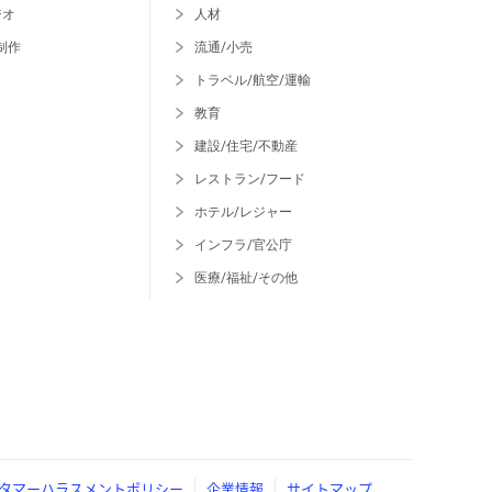
ジオ
人材
制作
流通/小売
トラベル/航空/運輸
教育
建設/住宅/不動産
レストラン/フード
ホテル/レジャー
インフラ/官公庁
医療/福祉/その他
タマーハラスメントポリシー
企業情報
サイトマップ