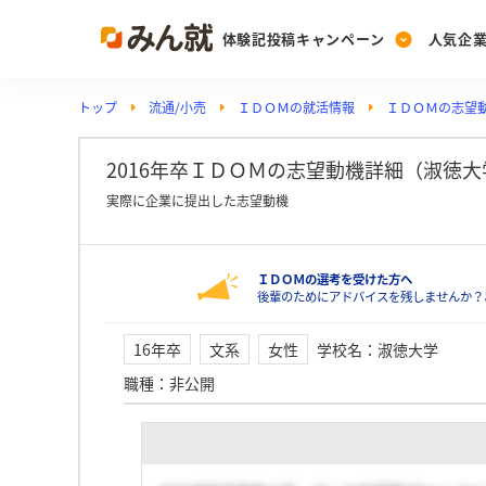
体験記投稿キャンペーン
人気企
トップ
流通/小売
ＩＤＯＭの就活情報
ＩＤＯＭの志望
Post
Ranking
PickUp
投稿する
ランキングを見る
注目の企業特集
2016年卒ＩＤＯＭの志望動機詳細（淑徳大
実際に企業に提出した志望動機
Vote
ＩＤＯＭの選考を受けた方へ
投票する
後輩のためにアドバイスを残しませんか？
動画で知ろう！業界・
16年卒
文系
女性
学校名
：
淑徳大学
職種
：
非公開