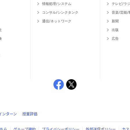
情報処理/システム
テレビ/ラ
コンサル/シンクタンク
音楽/芸能/
通信/ネットワーク
新聞
社
出版
険
広告
等
インターン
授業評価
ちら
グループ規約
プライバシーポリシー
外部送信ポリシー
カス