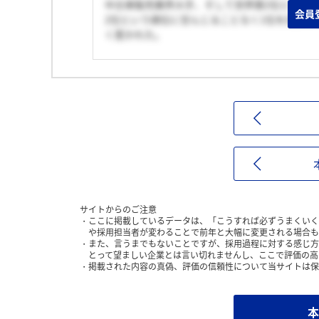
中古車販売業界大手、そして世界第2位という
会員
2位という順位に甘んじることなく1位を目指
く惹かれた。
サイトからのご注意
ここに掲載しているデータは、「こうすれば必ずうまくいく
や採用担当者が変わることで前年と大幅に変更される場合も
また、言うまでもないことですが、採用過程に対する感じ方
とって望ましい企業とは言い切れませんし、ここで評価の高
掲載された内容の真偽、評価の信頼性について当サイトは保
本