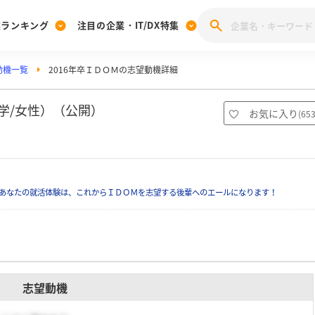
業ランキング
注目の企業・IT/DX特集
動機一覧
2016年卒ＩＤＯＭの志望動機詳細
注目の企業特集
みんなのIT業界新卒就職人気企業ランキング
みんな
[27卒] 本選考体験記投稿キャンペーン
28卒 注目企業特集
27卒 注目企業特集
みんなのDX企業就職ブランド調査
学/女性）（公開）
お気に入り
(
65
注目のIT・DX企業特集
28卒 IT・DX企業特集
27卒 IT・DX企業特集
28卒
みんなのIT業界新卒就職人気企業ランキング
みんな
あなたの就活体験は、これからＩＤＯＭを志望する後輩へのエールになります！
企業研究
志望動機