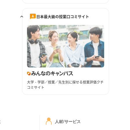
日本最大級の授業口コミサイト
大学・学部／授業／先生別に探せる授業評価クチ
コミサイト
ミ
人材/サービス