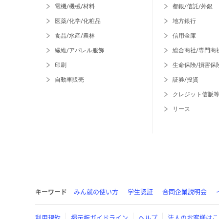
電機/機械/材料
都銀/信託/外銀
医薬/化学/化粧品
地方銀行
食品/水産/農林
信用金庫
繊維/アパレル服飾
総合商社/専門商
印刷
生命保険/損害保
自動車販売
証券/投資
クレジット信販
リース
キーワード
みん就の使い方
学生認証
合同企業説明会
利用規約
掲示板ガイドライン
ヘルプ
法人のお客様はこ