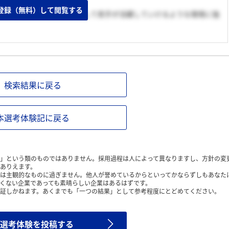
ところに惹かれた。
登録（無料）して閲覧する
していく攻めのスタンス、そして若手が活躍していけるような環境に強
検索結果に戻る
本選考体験記に戻る
」という類のものではありません。採用過程は人によって異なりますし、方針の変
ありえます。
は主観的なものに過ぎません。他人が誉めているからといってかならずしもあなた
くない企業であっても素晴らしい企業はあるはずです。
証しかねます。あくまでも「一つの結果」として参考程度にとどめてください。
選考体験を投稿する