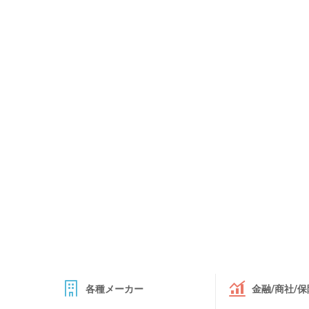
各種メーカー
金融/商社/保