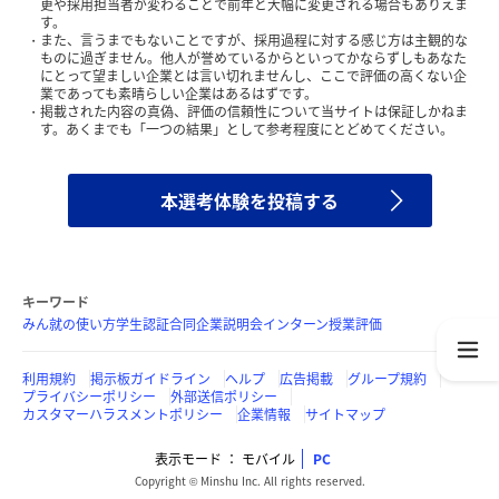
更や採用担当者が変わることで前年と大幅に変更される場合もありえま
す。
また、言うまでもないことですが、採用過程に対する感じ方は主観的な
ものに過ぎません。他人が誉めているからといってかならずしもあなた
にとって望ましい企業とは言い切れませんし、ここで評価の高くない企
業であっても素晴らしい企業はあるはずです。
掲載された内容の真偽、評価の信頼性について当サイトは保証しかねま
す。あくまでも「一つの結果」として参考程度にとどめてください。
本選考体験を投稿する
キーワード
みん就の使い方
学生認証
合同企業説明会
インターン
授業評価
利用規約
掲示板ガイドライン
ヘルプ
広告掲載
グループ規約
プライバシーポリシー
外部送信ポリシー
カスタマーハラスメントポリシー
企業情報
サイトマップ
表示モード
モバイル
PC
Copyright © Minshu Inc. All rights reserved.