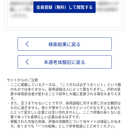
成長中の企業で取締役などのポストが狙える。人事部の人が
会員登録（無料）して閲覧する
優しく丁寧に対応してくれて、学歴ではなく人を見る採用だ
ったから。
検索結果に戻る
本選考体験記に戻る
サイトからのご注意
ここに掲載しているデータは、「こうすれば必ずうまくいく」という類
のものではありません。採用過程は人によって異なりますし、方針の変
更や採用担当者が変わることで前年と大幅に変更される場合もありえま
す。
また、言うまでもないことですが、採用過程に対する感じ方は主観的な
ものに過ぎません。他人が誉めているからといってかならずしもあなた
にとって望ましい企業とは言い切れませんし、ここで評価の高くない企
業であっても素晴らしい企業はあるはずです。
掲載された内容の真偽、評価の信頼性について当サイトは保証しかねま
す。あくまでも「一つの結果」として参考程度にとどめてください。