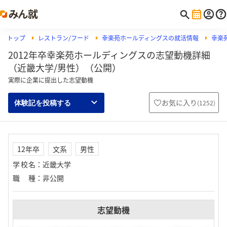
トップ
レストラン/フード
幸楽苑ホールディングスの就活情報
幸楽
2012年卒幸楽苑ホールディングスの志望動機詳細
（近畿大学/男性）（公開）
実際に企業に提出した志望動機
お気に入り
(
1252
)
体験記を投稿する
12年卒
文系
男性
学校名
：
近畿大学
職種
：
非公開
志望動機